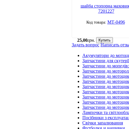
шайба стопорна махови
7201227
МТ-0496
25
,
00
грн.
Купить
Задать вопрос
Написать отз
Акумулятори до мотоц
Запчастини для скутерІ
Запчастини до мопедів
Запчастини до моторол
Запчастини до мотоцик
Запчастини до мотоцик
Запчастини до мотоцик
Запчастини до мотоцик
Запчастини до мотоци
Запчастини до мотоцик
Запчастини до мотоци
Лампочки та світлообл
Посібники з експлуатац
Свічки запалювання
Футболки и нашивки