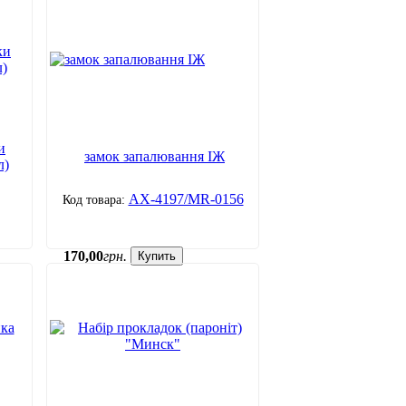
и
замок запалювання ІЖ
л)
АХ-4197/MR-0156
170
,
00
грн.
Купить