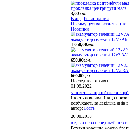
прокладка центрифуги мала
3
,
00
грн.
Вход
|
Регистрация
Преимущества регистрации
Новинки
акамулятор гелевий 12V7Ah
1 050
,
00
грн.
акамулятор гелевий 12v2.3Ah
650
,
00
грн.
акамулятор гелевий 12V2.3A
660
,
00
грн.
Последние отзывы
01.08.2022
манжета запорної голки карбю
Якість жахлива. Якщо прозорі
розбухають за декілька днів в 
Гость
20.08.2018
втулка пера передньої вилки 
Втулки хорошие можно брат