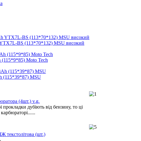
 YTX7L-BS (113*70*132) MSU високий
 (115*9*85) Moto Tech
h (115*39*87) MSU
ратора (4шт.) v.g.
 прокладки дубіють від бензину, то ці
карбюраторі......
ІЖ текстолітова (шт.)
ь