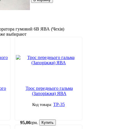
юратора гумовий 6В ЯВА (Чехія)
акже выбирают
ого
Трос переднього гальма
(Запоріжжя) ЯВА
ТР-35
95
,
00
грн.
Купить