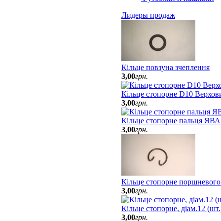
Лидеры продаж
Кільце повзуна зчеплення
3
,
00
грн.
Кільце стопорне D10 Верхов
3
,
00
грн.
Кільце стопорне пальця ЯВА
3
,
00
грн.
Кільце стопорне поршневого
3
,
00
грн.
Кільце стопорне, діам.12 (шт
3
,
00
грн.