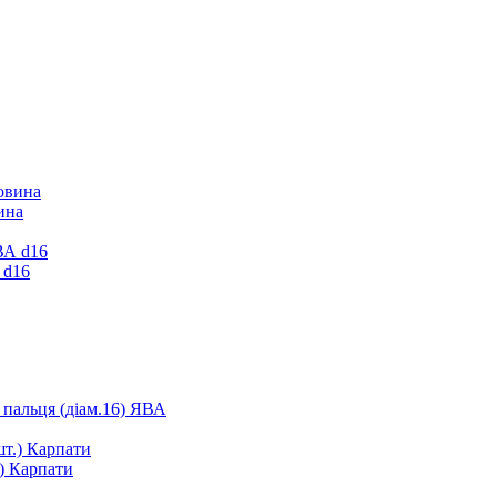
ина
 d16
 пальця (діам.16) ЯВА
.) Карпати