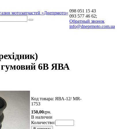
098 051 15 43
газин мотозапчастей «Днепрмото»
093 577 46 62;
Обратный звонок
info@dneprmoto.com.ua
рехідник)
 гумовий 6В ЯВА
Код товара:
ЯВА-12/ MR-
1753
150
,
00
грн.
В наличии
Количество:
В корзину