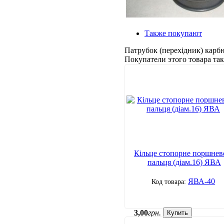
Также покупают
Патрубок (перехідник) карб
Покупатели этого товара т
Кільце стопорне поршнев
пальця (діам.16) ЯВА
ЯВА-40
3
,
00
грн.
Купить