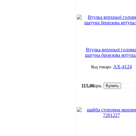
Втулка верхньої головк
шатуна бронзова мт(ура
АХ-4124
115
,
00
грн.
Купить