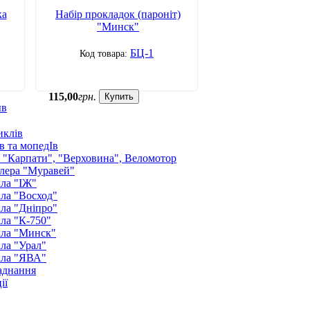
ка
Набір прокладок (пароніт)
"Минск"
БЦ-1
115
,
00
грн.
Купить
ыв
иклів
в та мопедІв
: "Карпати", "Верховина", Веломотор
лера "Муравей"
ла "ІЖ"
ла "Восход"
ла "Дніпро"
ла "К-750"
кла "Минск"
ла "Урал"
кла "ЯВА"
аднання
ії