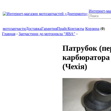
Интернет-ма
мотозапчасти
Доставка
Гарантия
Прайс
Контакты
Корзина
(
0
)
Главная
›
Запчастини до мотоцикла "ЯВА"
›
Патрубок (пе
карбюратора
(Чехія)