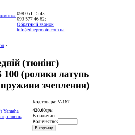
098 051 15 43
прмото»
093 577 46 62;
Обратный звонок
info@dneprmoto.com.ua
ол
›
дній (тюнінг)
 100 (ролики латунь
, пружини зчеплення)
Код товара:
V-167
420
,
00
грн.
В наличии
Количество:
В корзину