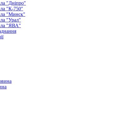
ла "Дніпро"
ла "К-750"
кла "Минск"
ла "Урал"
кла "ЯВА"
аднання
ії
ина