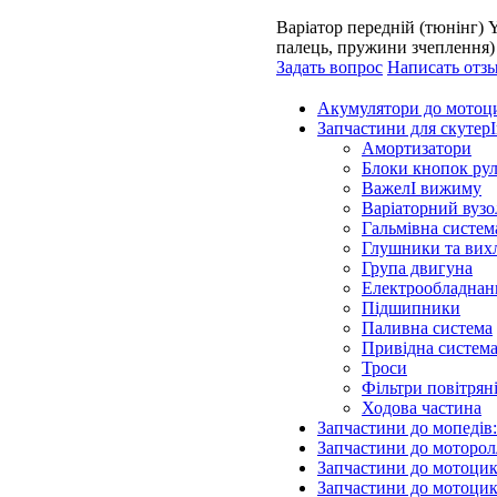
Варіатор передній (тюнінг) 
палець, пружини зчеплення)
Задать вопрос
Написать отз
Акумулятори до мотоц
Запчастини для скутерІ
Амортизатори
Блоки кнопок ру
ВажелІ вижиму
Варіаторний вузо
Гальмівна систем
Глушники та вих
Група двигуна
Електрообладнан
Підшипники
Паливна система
Привідна систем
Троси
Фільтри повітрян
Ходова частина
Запчастини до мопедів
Запчастини до моторол
Запчастини до мотоцик
Запчастини до мотоцик