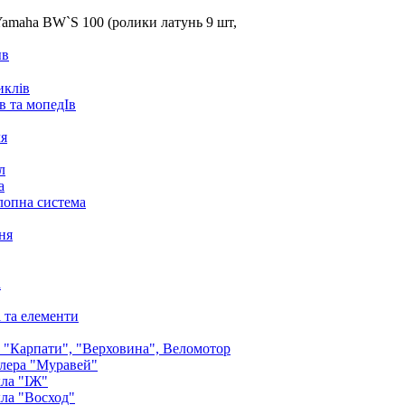
Yamaha BW`S 100 (ролики латунь 9 шт,
ыв
иклів
в та мопедІв
ля
л
а
лопна система
ня
а
і та елементи
: "Карпати", "Верховина", Веломотор
лера "Муравей"
ла "ІЖ"
ла "Восход"