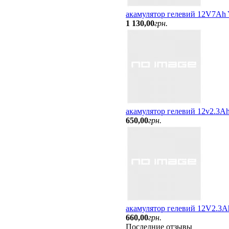
акамулятор гелевий 12V7A
1 130
,
00
грн.
акамулятор гелевий 12v2.3Ah
650
,
00
грн.
акамулятор гелевий 12V2.3A
660
,
00
грн.
Последние отзывы