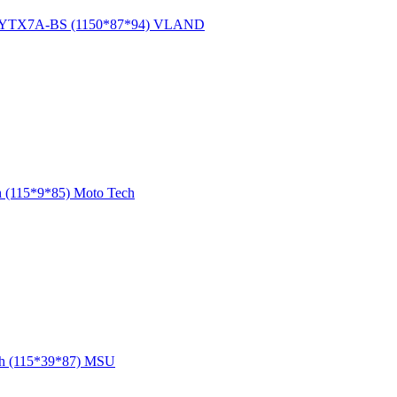
h YTX7A-BS (1150*87*94) VLAND
 (115*9*85) Moto Tech
h (115*39*87) MSU