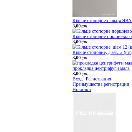
Кільце стопорне пальця ЯВА
3
,
00
грн.
Кільце стопорне поршневого
3
,
00
грн.
Кільце стопорне, діам.12 (шт
3
,
00
грн.
прокладка центрифуги мала
3
,
00
грн.
Вход
|
Регистрация
Преимущества регистрации
Новинки