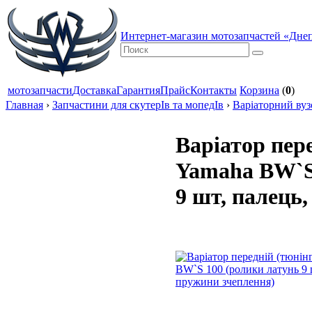
Интернет-магазин мотозапчастей «Дне
мотозапчасти
Доставка
Гарантия
Прайс
Контакты
Корзина
(
0
)
Главная
›
Запчастини для скутерІв та мопедІв
›
Варіаторний вуз
Варіатор пере
Yamaha BW`S
9 шт, палець