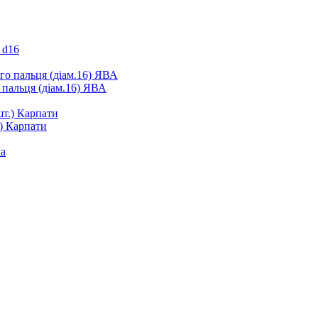
 d16
 пальця (діам.16) ЯВА
.) Карпати