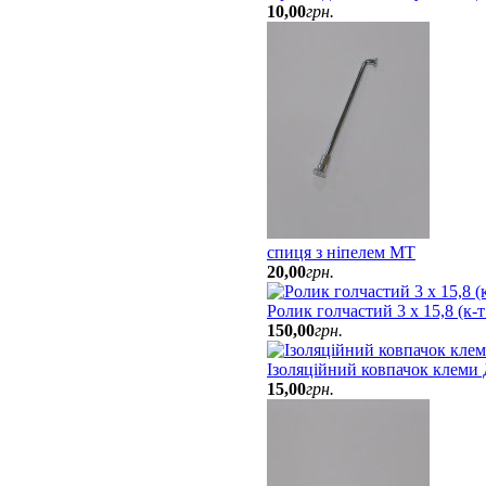
10
,
00
грн.
спиця з ніпелем МТ
20
,
00
грн.
Ролик голчастий 3 х 15,8 (к-
150
,
00
грн.
Ізоляційний ковпачок клеми
15
,
00
грн.