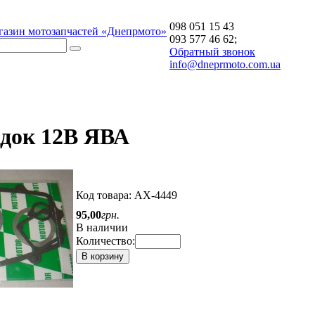
098 051 15 43
газин мотозапчастей «Днепрмото»
093 577 46 62;
Обратный звонок
info@dneprmoto.com.ua
адок 12В ЯВА
Код товара:
АХ-4449
95
,
00
грн.
В наличии
Количество:
В корзину