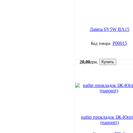
Лампа 6V5W BA15
P00015
20
,
00
грн.
Купить
набір прокладок ІЖ-Юпі
(пароніт)