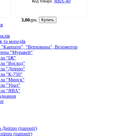
ЯВА-40
3
,
00
грн.
Купить
ыв
иклів
в та мопедІв
: "Карпати", "Верховина", Веломотор
лера "Муравей"
ла "ІЖ"
ла "Восход"
ла "Дніпро"
ла "К-750"
кла "Минск"
ла "Урал"
кла "ЯВА"
аднання
ії
ніпро (пароніт)