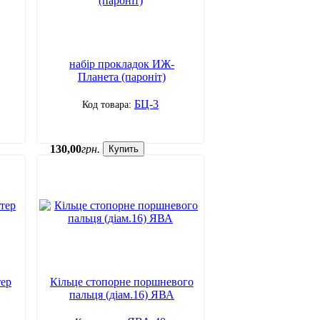
набір прокладок ИЖ-
Планета (пароніт)
БЦ-3
130
,
00
грн.
Купить
тер
Кільце стопорне поршневого
пальця (діам.16) ЯВА