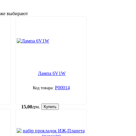
акже выбирают
Лампа 6V1W
P00014
15
,
00
грн.
Купить