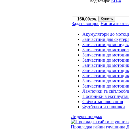
БЦ-4
160
,
00
грн.
Купить
Задать вопрос
Написать отз
Акумулятори до мотоц
Запчастини для скутерІ
Запчастини до мопедів
Запчастини до моторол
Запчастини до мотоцик
Запчастини до мотоцик
Запчастини до мотоцик
Запчастини до мотоцик
Запчастини до мотоци
Запчастини до мотоцик
Запчастини до мотоци
Лампочки та світлообл
Посібники з експлуатац
Свічки запалювання
Футболки и нашивки
Лидеры продаж
Прокладка гайки глушника Д