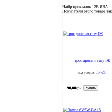
Набір прокладок 12В ЯВА
Покупатели этого товара т
трос дроселя газу ІЖ
ТР-21
90
,
00
грн.
Купить