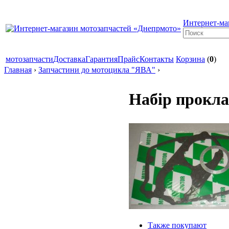
Интернет-ма
мотозапчасти
Доставка
Гарантия
Прайс
Контакты
Корзина
(
0
)
Главная
›
Запчастини до мотоцикла "ЯВА"
›
Набір прокл
Также покупают