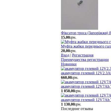
Фіксатор троса (Запоріжжя)
15
,
00
грн.
Муфта жабки переднього гал
20
,
00
грн.
Вход
|
Регистрация
Преимущества регистрации
Новинки
акамулятор гелевий 12V2.3A
660
,
00
грн.
акамулятор гелевий 12V7Ah
1 050
,
00
грн.
акамулятор гелевий 12V7A
1 130
,
00
грн.
Последние отзывы