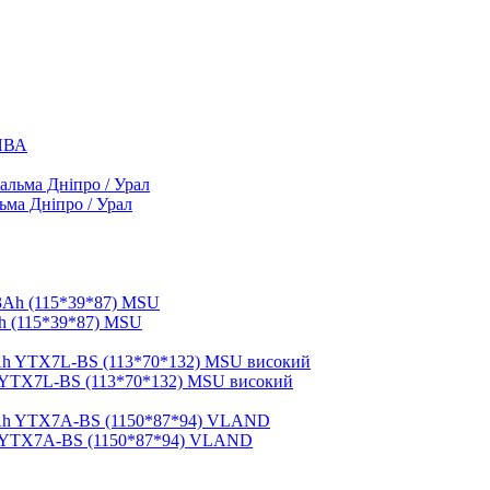
 ЯВА
ьма Дніпро / Урал
h (115*39*87) MSU
 YTX7L-BS (113*70*132) MSU високий
h YTX7A-BS (1150*87*94) VLAND