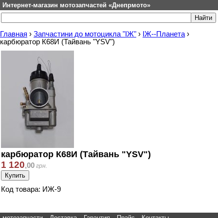
Интернет-магазин мотозапчастей «Днепрмото»
Главная
›
Запчастини до мотоцикла "ІЖ"
›
ІЖ--Планета
›
карбюратор К68И (Тайвань "YSV")
карбюратор К68И (Тайвань "YSV")
1 120
,
00
грн.
Код товара: ИЖ-9
мотозапчасти
Доставка
Гарантия
Прайс
Контакты