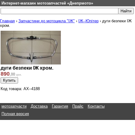
Интернет-магазин мотозапчастей «Днепрмото»
Главная
›
Запчастини до мотоцикла "ІЖ"
›
ІЖ--Юпітер
›
дуги безпеки ІЖ
хром.
дуги безпеки ІЖ хром.
890
,
00
грн.
Код товара: АХ--4188
мотозапчасти
Доставка
Гарантия
Прайс
Контакты
Полная версия