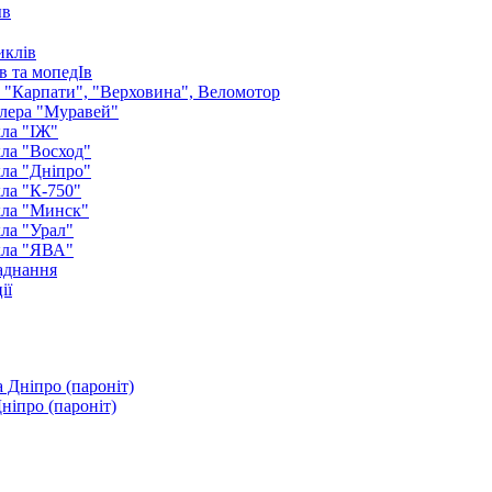
ыв
иклів
в та мопедІв
: "Карпати", "Верховина", Веломотор
лера "Муравей"
ла "ІЖ"
ла "Восход"
ла "Дніпро"
ла "К-750"
кла "Минск"
ла "Урал"
кла "ЯВА"
аднання
ії
ніпро (пароніт)