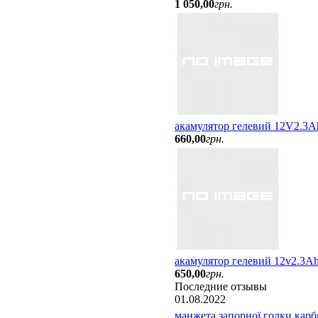
1 050
,
00
грн.
акамулятор гелевий 12V2.3A
660
,
00
грн.
акамулятор гелевий 12v2.3Ah
650
,
00
грн.
Последние отзывы
01.08.2022
манжета запорної голки карбю