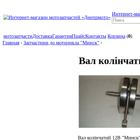
Интернет-ма
мотозапчасти
Доставка
Гарантия
Прайс
Контакты
Корзина
(
0
)
Главная
›
Запчастини до мотоцикла "Минск"
›
Вал колінча
Вал колінчатий 12В "Минск