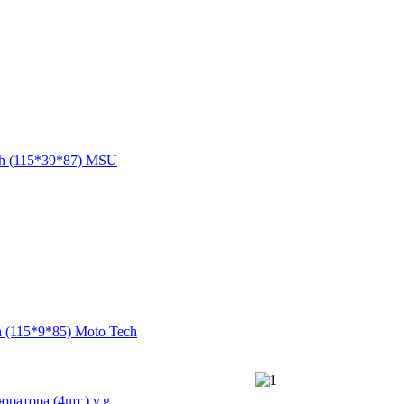
h (115*39*87) MSU
 (115*9*85) Moto Tech
ратора (4шт.) v.g.