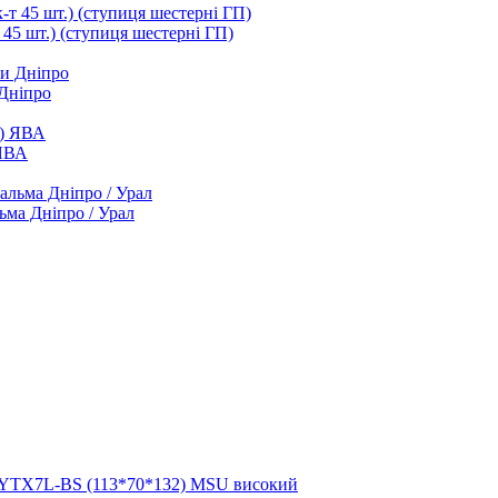
т 45 шт.) (ступиця шестерні ГП)
 Дніпро
 ЯВА
ьма Дніпро / Урал
 YTX7L-BS (113*70*132) MSU високий