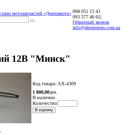
098 051 15 43
газин мотозапчастей «Днепрмото»
093 577 46 62;
Обратный звонок
info@dneprmoto.com.ua
тий 12В "Минск"
Код товара:
АХ-4309
1 800
,
00
грн.
В наличии
Количество:
В корзину
"