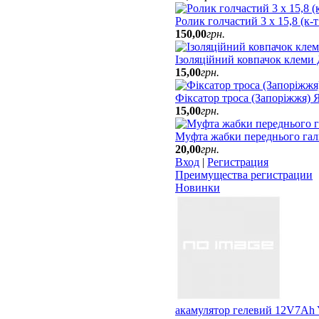
Ролик голчастий 3 х 15,8 (к-
150
,
00
грн.
Ізоляційний ковпачок клеми
15
,
00
грн.
Фіксатор троса (Запоріжжя)
15
,
00
грн.
Муфта жабки переднього гал
20
,
00
грн.
Вход
|
Регистрация
Преимущества регистрации
Новинки
акамулятор гелевий 12V7Ah