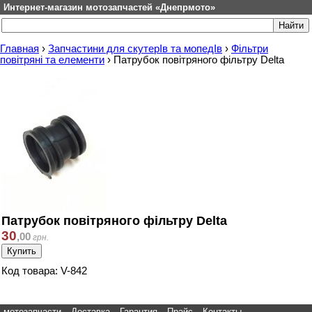
Интернет-магазин мотозапчастей «Днепрмото»
Главная
›
Запчастини для скутерІв та мопедІв
›
Фільтри
повітряні та елементи
›
Патрубок повітряного фільтру Delta
Патрубок повітряного фільтру Delta
30
,
00
грн.
Код товара: V-842
мотозапчасти
Доставка
Гарантия
Прайс
Контакты