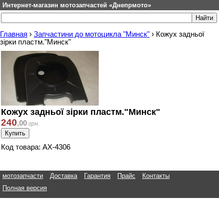
Интернет-магазин мотозапчастей «Днепрмото»
Главная
›
Запчастини до мотоцикла "Минск"
›
Кожух задньої
зірки пластм."Минск"
Кожух задньої зірки пластм."Минск"
240
,
00
грн.
Код товара: АХ-4306
мотозапчасти
Доставка
Гарантия
Прайс
Контакты
Полная версия