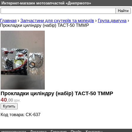
Интернет-магазин мотозапчастей «Днепрмото»
Главная
›
Запчастини для скутерІв та мопедІв
›
Група двигуна
›
Прокладки циліндру (набір) TACT-50 TMMP
Прокладки циліндру (набір) TACT-50 TMMP
40
,
00
грн.
Код товара: CK-637
мотозапчасти
Доставка
Гарантия
Прайс
Контакты