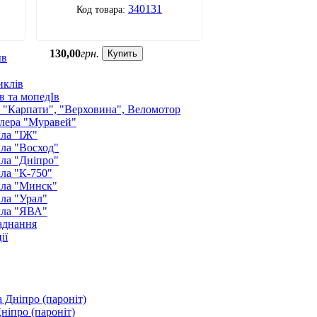
340131
130
,
00
грн.
Купить
ыв
иклів
в та мопедІв
: "Карпати", "Верховина", Веломотор
лера "Муравей"
ла "ІЖ"
ла "Восход"
ла "Дніпро"
ла "К-750"
кла "Минск"
ла "Урал"
кла "ЯВА"
аднання
ії
ніпро (пароніт)