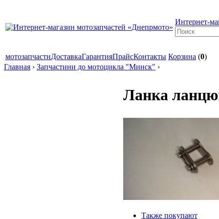
Интернет-ма
мотозапчасти
Доставка
Гарантия
Прайс
Контакты
Корзина
(
0
)
Главная
›
Запчастини до мотоцикла "Минск"
›
Ланка ланцю
Также покупают