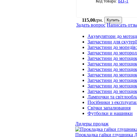
БЦ-1
115
,
00
грн.
Купить
Задать вопрос
Написать отз
Акумулятори до мотоц
Запчастини для скутерІ
Запчастини до мопедів
Запчастини до моторол
Запчастини до мотоцик
Запчастини до мотоцик
Запчастини до мотоцик
Запчастини до мотоцик
Запчастини до мотоци
Запчастини до мотоцик
Запчастини до мотоци
Лампочки та світлообл
Посібники з експлуатац
Свічки запалювання
Футболки и нашивки
Лидеры продаж
Прокладка гайки глушника Д