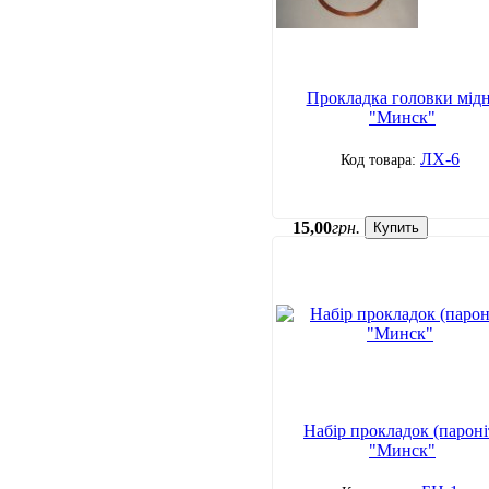
Прокладка головки мід
"Минск"
ЛХ-6
15
,
00
грн.
Купить
Набір прокладок (пароні
"Минск"