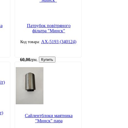
на
Патрубок повітряного
фільтра "Минск"
АХ-5193 (340124)
60
,
00
грн.
Купить
т)
Сайлентблоки маятника
"Минск" пара