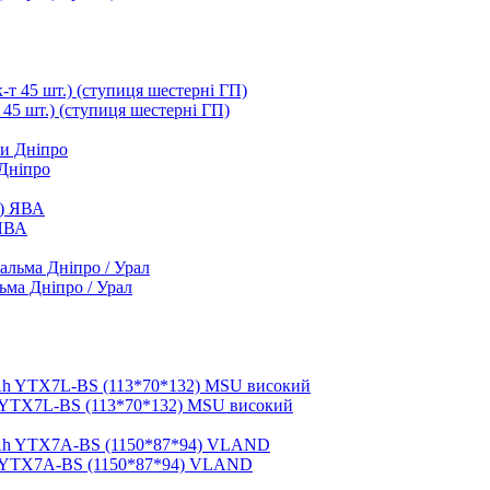
т 45 шт.) (ступиця шестерні ГП)
 Дніпро
 ЯВА
ьма Дніпро / Урал
 YTX7L-BS (113*70*132) MSU високий
h YTX7A-BS (1150*87*94) VLAND