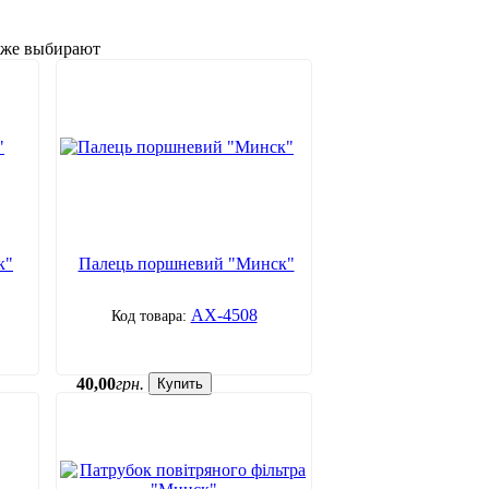
акже выбирают
к"
Палець поршневий "Минск"
АХ-4508
40
,
00
грн.
Купить