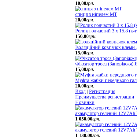
10
,
00
грн.
спиця з ніпелем МТ
20
,
00
грн.
Ролик голчастий 3 х 15,8 (к-
150
,
00
грн.
Ізоляційний ковпачок клеми
15
,
00
грн.
Фіксатор троса (Запоріжжя)
15
,
00
грн.
Муфта жабки переднього гал
20
,
00
грн.
Вход
|
Регистрация
Преимущества регистрации
Новинки
акамулятор гелевий 12V7Ah
1 050
,
00
грн.
акамулятор гелевий 12V7A
1 130
,
00
грн.