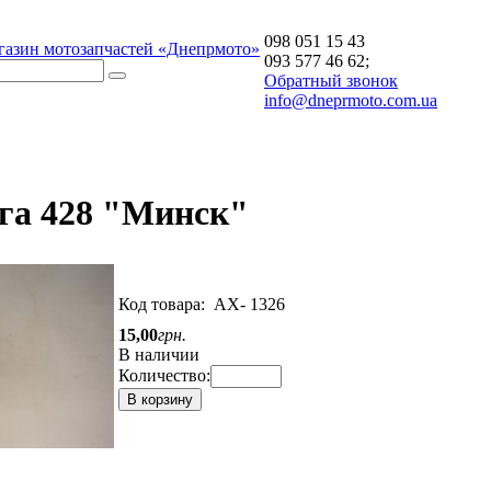
098 051 15 43
газин мотозапчастей «Днепрмото»
093 577 46 62;
Обратный звонок
info@dneprmoto.com.ua
га 428 "Минск"
Код товара:
АХ- 1326
15
,
00
грн.
В наличии
Количество:
В корзину