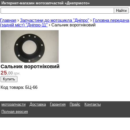
Интернет-магазин мотозапчастей «Днепрмото»
Главная
›
Запчастини до мотоцикла "Дніпро"
›
Головна передача
(задній міст) "Дніпро-11"
›
Сальник воротніковий
Сальник воротніковий
25
,
00
грн.
Код товара: БЦ-66
мотозапчасти
Доставка
Гарантия
Прайс
Контакты
Полная версия