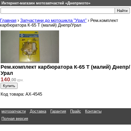
Интернет-магазин мотозапчастей «Днепрмото»
Главная
›
Запчастини до мотоцикла "Урал"
›
Рем.комплект
карбюратора К-65 Т (малий) Днепр/Урал
Рем.комплект карбюратора К-65 Т (малий) Днепр/
Урал
140
,
00
грн.
Код товара: АХ-4545
мотозапчасти
Доставка
Гарантия
Прайс
Контакты
Полная версия