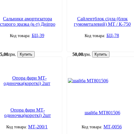
Сальники амортизатора
Сайлентблок сідла (блок
старого зразка (к-т) Дніпро
гумометалевий) МТ / К-750
БЦ-39
БЦ-78
5
,
00
грн.
50
,
00
грн.
Купить
Купить
Опора фари МТ-
шайба МТ801506
одиночка(короткі) 2шт
МТ-200/1
МТ-0056