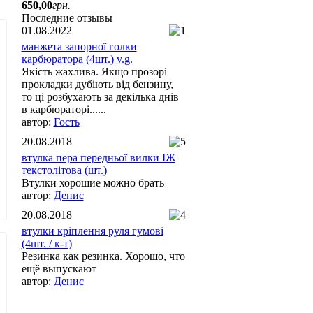
650
,
00
грн.
Последние отзывы
01.08.2022
манжета запорної голки
карбюратора (4шт.) v.g.
Якість жахлива. Якщо прозорі
прокладки дубіють від бензину,
то ці розбухають за декілька днів
в карбюраторі......
Гость
20.08.2018
втулка пера передньої вилки ІЖ
текстолітова (шт.)
Втулки хорошие можно брать
Денис
20.08.2018
втулки кріплення руля гумові
(4шт. / к-т)
Резинка как резинка. Хорошо, что
ещё выпускают
Денис