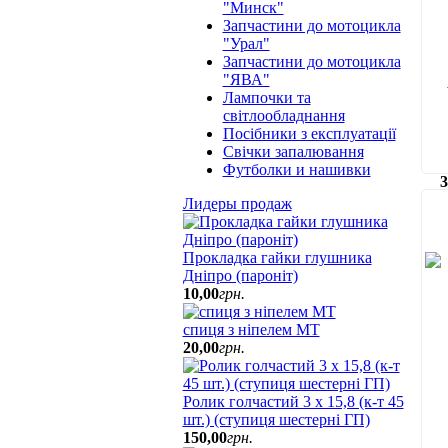
"Минск"
Запчастини до мотоцикла
"Урал"
Запчастини до мотоцикла
"ЯВА"
Лампочки та
світлообладнання
Посібники з експлуатації
Свічки запалювання
Футболки и нашивки
3
Лидеры продаж
Прокладка гайки глушника
Дніпро (пароніт)
10
,
00
грн.
спиця з ніпелем МТ
20
,
00
грн.
Ролик голчастий 3 х 15,8 (к-т 45
шт.) (ступиця шестерні ГП)
150
,
00
грн.