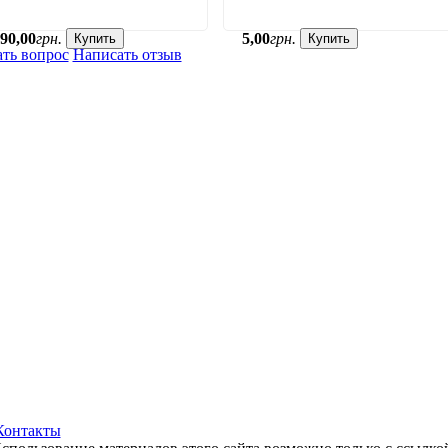
90
,
00
грн.
5
,
00
грн.
Купить
Купить
ать вопрос
Написать отзыв
Контакты