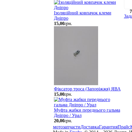
7
Ізоляційний ковпачок клеми
Зад
Дніпро
15
,
00
грн.
Фіксатор троса (Запоріжжя) ЯВА
15
,
00
грн.
Муфта жабки переднього гальма
Дніпро / Урал
20
,
00
грн.
мотозапчасти
Доставка
Гарантия
Прайс