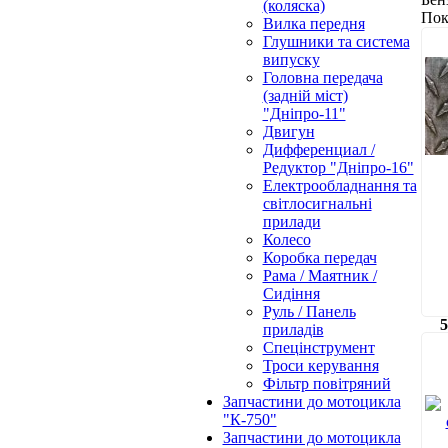
(коляска)
Пок
Вилка передня
Глушники та система
випуску
Головна передача
(задній міст)
"Дніпро-11"
Двигун
Дифференциал /
Редуктор "Дніпро-16"
Електрообладнання та
світлосигнальні
прилади
Колесо
Коробка передач
Рама / Маятник /
Сидіння
Руль / Панель
5
приладів
Спецінструмент
Троси керування
Фільтр повітряний
Запчастини до мотоцикла
"К-750"
Запчастини до мотоцикла