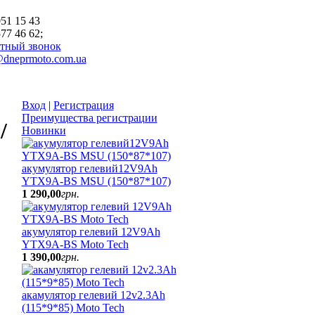
51 15 43
77 46 62;
тный звонок
@dneprmoto.com.ua
Вход
|
Регистрация
Преимущества регистрации
/
Новинки
акумулятор гелевий12V9Ah
YTX9A-BS MSU (150*87*107)
1 290
,
00
грн.
акумулятор гелевий 12V9Ah
YTX9A-BS Moto Tech
1 390
,
00
грн.
акамулятор гелевий 12v2.3Ah
(115*9*85) Moto Tech