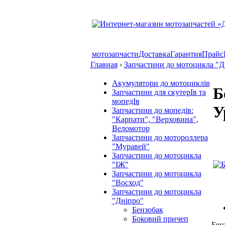
мотозапчасти
Доставка
Гарантия
Прайс
Главная
›
Запчастини до мотоцикла "Д
Акумулятори до мотоциклів
Б
Запчастини для скутерІв та
мопедІв
У
Запчастини до мопедів:
"Карпати", "Верховина",
Веломотор
Запчастини до мотороллера
"Муравей"
Запчастини до мотоцикла
"ІЖ"
Запчастини до мотоцикла
"Восход"
Запчастини до мотоцикла
"Дніпро"
Бензобак
Боковий причеп
Бен