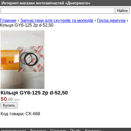
Интернет-магазин мотозапчастей «Днепрмото»
Главная
›
Запчастини для скутерІв та мопедІв
›
Група двигуна
›
Кільця GY6-125 2p d-52,50
Кільця GY6-125 2p d-52,50
50
,
00
грн.
Код товара: CK-668
мотозапчасти
Доставка
Гарантия
Прайс
Контакты