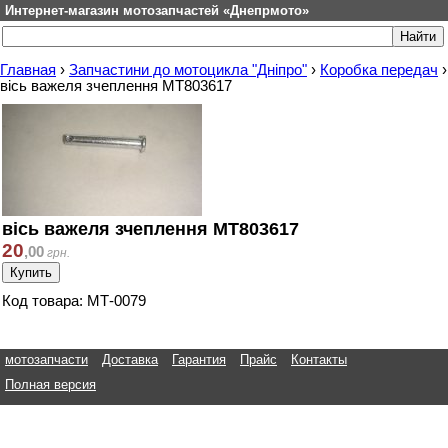
Интернет-магазин мотозапчастей «Днепрмото»
Главная
›
Запчастини до мотоцикла "Дніпро"
›
Коробка передач
›
вісь важеля зчеплення МТ803617
вісь важеля зчеплення МТ803617
20
,
00
грн.
Код товара: МТ-0079
мотозапчасти
Доставка
Гарантия
Прайс
Контакты
Полная версия