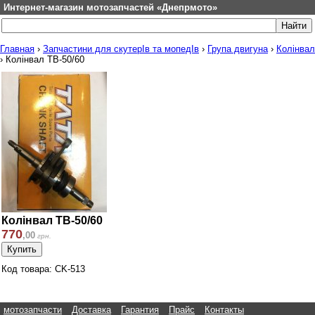
Интернет-магазин мотозапчастей «Днепрмото»
Главная
›
Запчастини для скутерІв та мопедІв
›
Група двигуна
›
Колінвал
›
Колінвал TB-50/60
Колінвал TB-50/60
770
,
00
грн.
Код товара: CK-513
мотозапчасти
Доставка
Гарантия
Прайс
Контакты