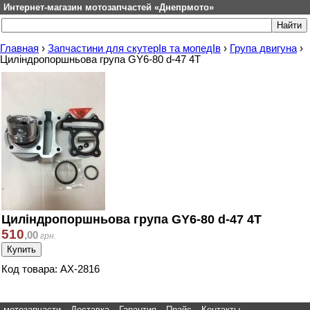
Интернет-магазин мотозапчастей «Днепрмото»
Главная
›
Запчастини для скутерІв та мопедІв
›
Група двигуна
›
Циліндропоршньова група GY6-80 d-47 4T
Циліндропоршньова група GY6-80 d-47 4T
510
,
00
грн.
Код товара: AX-2816
мотозапчасти
Доставка
Гарантия
Прайс
Контакты