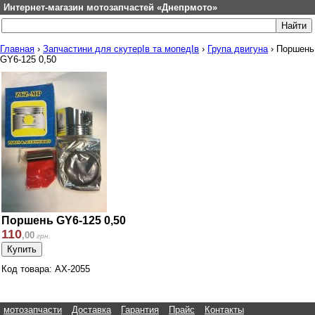
Интернет-магазин мотозапчастей «Днепрмото»
Главная
›
Запчастини для скутерІв та мопедІв
›
Група двигуна
›
Поршень
GY6-125 0,50
Поршень GY6-125 0,50
110
,
00
грн.
Код товара: AX-2055
мотозапчасти
Доставка
Гарантия
Прайс
Контакты