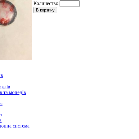
Количество:
В корзину
ыв
иклів
в та мопедІв
ля
л
а
лопна система