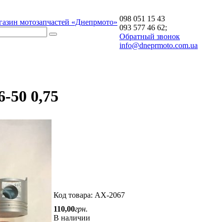
098 051 15 43
газин мотозапчастей «Днепрмото»
093 577 46 62;
Обратный звонок
info@dneprmoto.com.ua
-50 0,75
Код товара:
AX-2067
110
,
00
грн.
В наличии