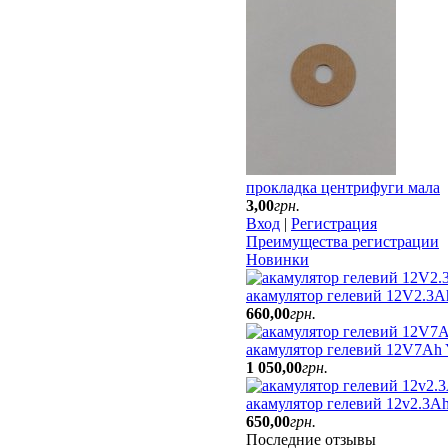
прокладка центрифуги мала
3
,
00
грн.
Вход
|
Регистрация
Преимущества регистрации
Новинки
акамулятор гелевий 12V2.3A
660
,
00
грн.
акамулятор гелевий 12V7Ah
1 050
,
00
грн.
акамулятор гелевий 12v2.3Ah
650
,
00
грн.
Последние отзывы