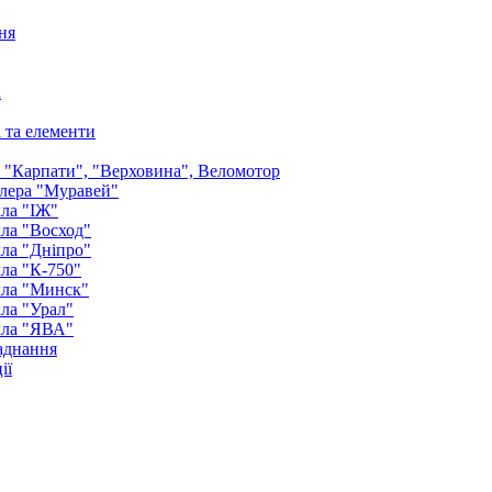
ня
а
і та елементи
: "Карпати", "Верховина", Веломотор
лера "Муравей"
ла "ІЖ"
ла "Восход"
ла "Дніпро"
ла "К-750"
кла "Минск"
ла "Урал"
кла "ЯВА"
аднання
ії