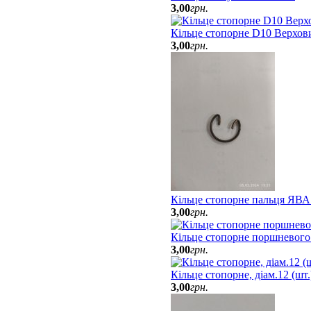
3
,
00
грн.
Кільце стопорне D10 Верхов
3
,
00
грн.
Кільце стопорне пальця ЯВА
3
,
00
грн.
Кільце стопорне поршневого
3
,
00
грн.
Кільце стопорне, діам.12 (шт
3
,
00
грн.