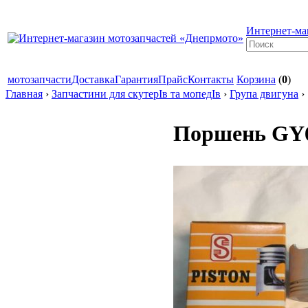
Интернет-ма
мотозапчасти
Доставка
Гарантия
Прайс
Контакты
Корзина
(
0
)
Главная
›
Запчастини для скутерІв та мопедІв
›
Група двигуна
›
Поршень GY6