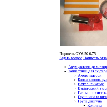
Поршень GY6-50 0,75
Задать вопрос
Написать отз
Акумулятори до мотоц
Запчастини для скутерІ
Амортизатори
Блоки кнопок ру
ВажелІ вижиму
Варіаторний вузо
Гальмівна систем
Глушники та вих
Група двигуна
Колінвал