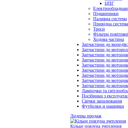
ЦПГ
Електрообладнан
Підшипники
Паливна система
Привідна систем
Троси
Фільтри повітрян
Ходова частина
Запчастини до мопедів
Запчастини до моторол
Запчастини до мотоцик
Запчастини до мотоцик
Запчастини до мотоцик
Запчастини до мотоцик
Запчастини до мотоци
Запчастини до мотоцик
Запчастини до мотоци
Лампочки та світлообл
Посібники з експлуатац
Свічки запалювання
Футболки и нашивки
Лидеры продаж
Кільце повзуна зчеплення