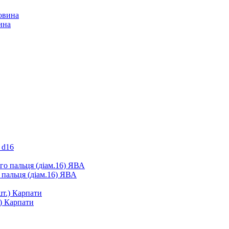
ина
 d16
 пальця (діам.16) ЯВА
.) Карпати