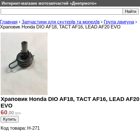
Интернет-магазин мотозапчастей «Днепрмото»
Главная
›
Запчастини для скутерІв та мопедІв
›
Група двигуна
›
Храповик Honda DIO AF18, TACT AF16, LEAD AF20 EVO
Храповик Honda DIO AF18, TACT AF16, LEAD AF20
EVO
60
,
00
грн.
Код товара: H-271