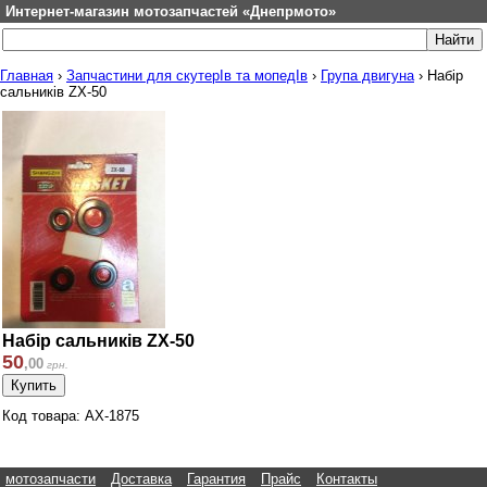
Интернет-магазин мотозапчастей «Днепрмото»
Главная
›
Запчастини для скутерІв та мопедІв
›
Група двигуна
›
Набір
сальників ZX-50
Набір сальників ZX-50
50
,
00
грн.
Код товара: AX-1875
мотозапчасти
Доставка
Гарантия
Прайс
Контакты