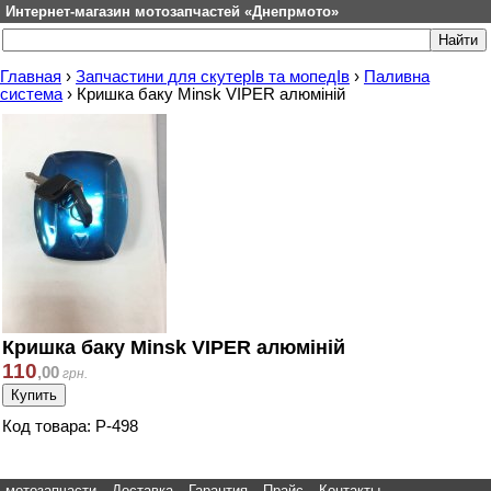
Интернет-магазин мотозапчастей «Днепрмото»
Главная
›
Запчастини для скутерІв та мопедІв
›
Паливна
система
›
Кришка баку Minsk VIPER алюміній
Кришка баку Minsk VIPER алюміній
110
,
00
грн.
Код товара: P-498
мотозапчасти
Доставка
Гарантия
Прайс
Контакты