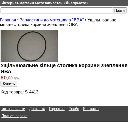
Интернет-магазин мотозапчастей «Днепрмото»
Главная
›
Запчастини до мотоцикла "ЯВА"
›
Ущільнюальне
кільце столика корзини зчеплення ЯВА
Ущільнюальне кільце столика корзини зчеплення
ЯВА
80
,
00
грн.
Код товара: S-4413
мотозапчасти
Доставка
Гарантия
Прайс
Контакты
Полная версия