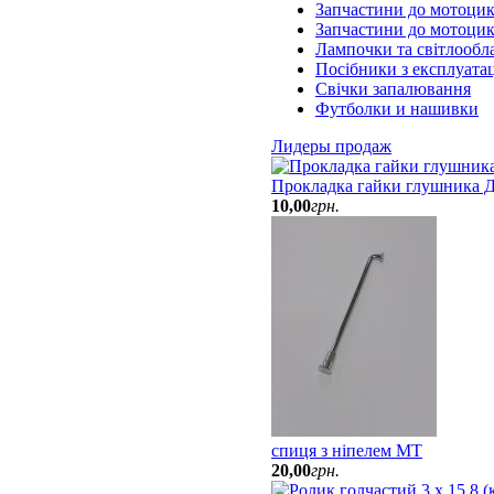
Запчастини до мотоцик
Запчастини до мотоци
Лампочки та світлообл
Посібники з експлуатац
Свічки запалювання
Футболки и нашивки
Лидеры продаж
Прокладка гайки глушника Д
10
,
00
грн.
спиця з ніпелем МТ
20
,
00
грн.