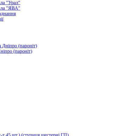
ла "Урал"
кла "ЯВА"
аднання
ії
ніпро (пароніт)