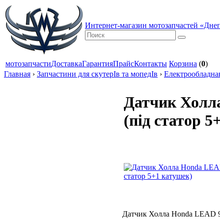
Интернет-магазин мотозапчастей «Дне
мотозапчасти
Доставка
Гарантия
Прайс
Контакты
Корзина
(
0
)
Главная
›
Запчастини для скутерІв та мопедІв
›
Електрообладна
Датчик Холл
(під статор 5
Датчик Холла Honda LEAD 90