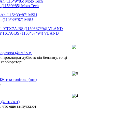
 (115*9*85) Moto Tech
h (115*39*87) MSU
h YTX7A-BS (1150*87*94) VLAND
ратора (4шт.) v.g.
 прокладки дубіють від бензину, то ці
карбюраторі......
ІЖ текстолітова (шт.)
ь
(4шт. / к-т)
о, что ещё выпускают