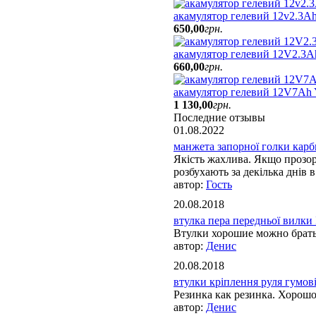
акамулятор гелевий 12v2.3Ah
650
,
00
грн.
акамулятор гелевий 12V2.3A
660
,
00
грн.
акамулятор гелевий 12V7A
1 130
,
00
грн.
Последние отзывы
01.08.2022
манжета запорної голки карбю
Якість жахлива. Якщо прозорі
розбухають за декілька днів в 
Гость
20.08.2018
втулка пера передньої вилки 
Втулки хорошие можно брат
Денис
20.08.2018
втулки кріплення руля гумові 
Резинка как резинка. Хорош
Денис