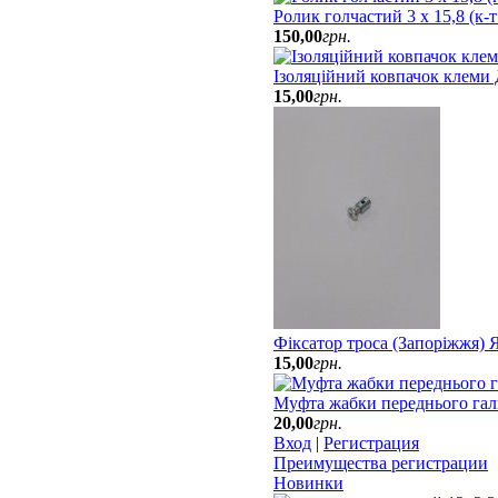
Ролик голчастий 3 х 15,8 (к-
150
,
00
грн.
Ізоляційний ковпачок клеми
15
,
00
грн.
Фіксатор троса (Запоріжжя)
15
,
00
грн.
Муфта жабки переднього гал
20
,
00
грн.
Вход
|
Регистрация
Преимущества регистрации
Новинки