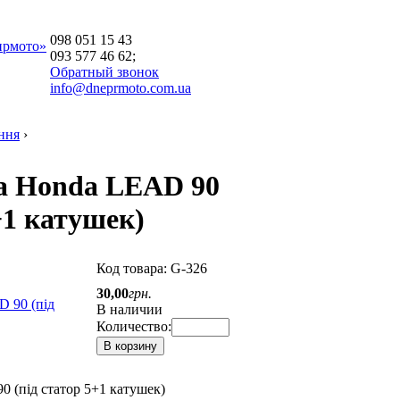
098 051 15 43
прмото»
093 577 46 62;
Обратный звонок
info@dneprmoto.com.ua
ння
›
а Honda LEAD 90
+1 катушек)
Код товара:
G-326
30
,
00
грн.
В наличии
Количество:
В корзину
 (під статор 5+1 катушек)