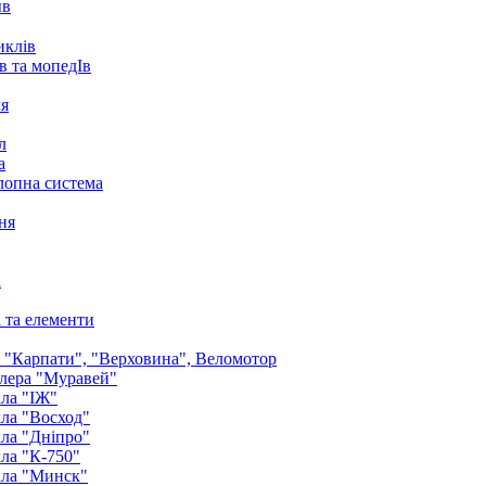
ыв
иклів
в та мопедІв
ля
л
а
лопна система
ня
а
і та елементи
: "Карпати", "Верховина", Веломотор
лера "Муравей"
ла "ІЖ"
ла "Восход"
ла "Дніпро"
ла "К-750"
кла "Минск"