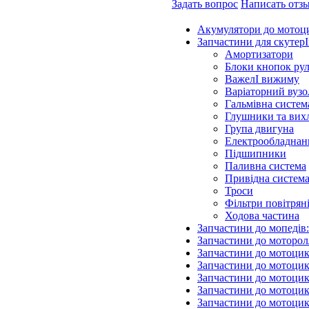
Задать вопрос
Написать отз
Акумулятори до мотоц
Запчастини для скутерІ
Амортизатори
Блоки кнопок ру
ВажелІ вижиму
Варіаторний вузо
Гальмівна систем
Глушники та вих
Група двигуна
Електрообладнан
Підшипники
Паливна система
Привідна систем
Троси
Фільтри повітрян
Ходова частина
Запчастини до мопедів
Запчастини до моторол
Запчастини до мотоцик
Запчастини до мотоцик
Запчастини до мотоцик
Запчастини до мотоцик
Запчастини до мотоци