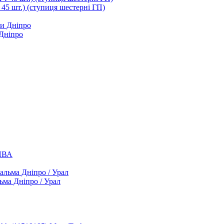
т 45 шт.) (ступиця шестерні ГП)
 Дніпро
 ЯВА
ьма Дніпро / Урал