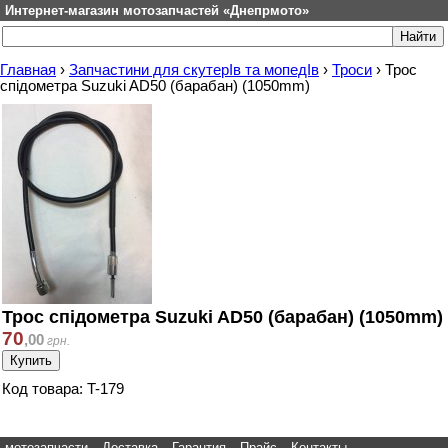
Интернет-магазин мотозапчастей «Днепрмото»
Главная
›
Запчастини для скутерІв та мопедІв
›
Троси
›
Трос
спідометра Suzuki AD50 (барабан) (1050mm)
Трос спідометра Suzuki AD50 (барабан) (1050mm)
70
,
00
грн.
Код товара: T-179
мотозапчасти
Доставка
Гарантия
Прайс
Контакты