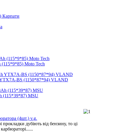
.) Карпати
 (115*9*85) Moto Tech
h YTX7A-BS (1150*87*94) VLAND
h (115*39*87) MSU
ратора (4шт.) v.g.
 прокладки дубіють від бензину, то ці
карбюраторі......