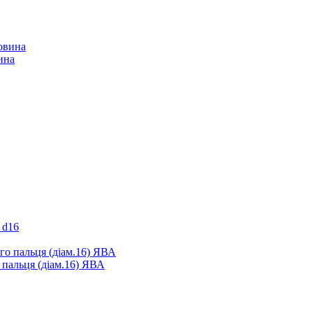
ина
 d16
 пальця (діам.16) ЯВА