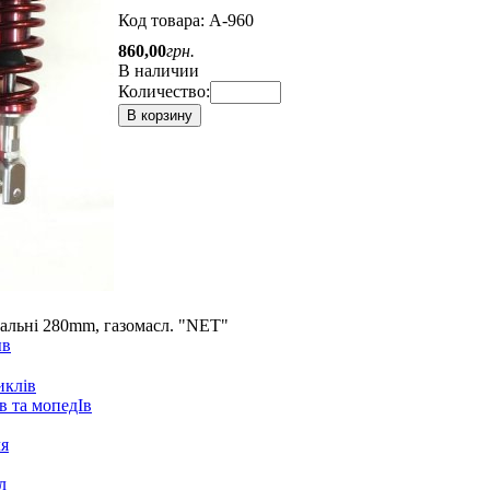
Код товара:
A-960
860
,
00
грн.
В наличии
Количество:
В корзину
сальні 280mm, газомасл. "NET"
ыв
иклів
в та мопедІв
ля
л