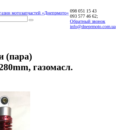
098 051 15 43
газин мотозапчастей «Днепрмото»
093 577 46 62;
Обратный звонок
info@dneprmoto.com.ua
 (пара)
 280mm, газомасл.