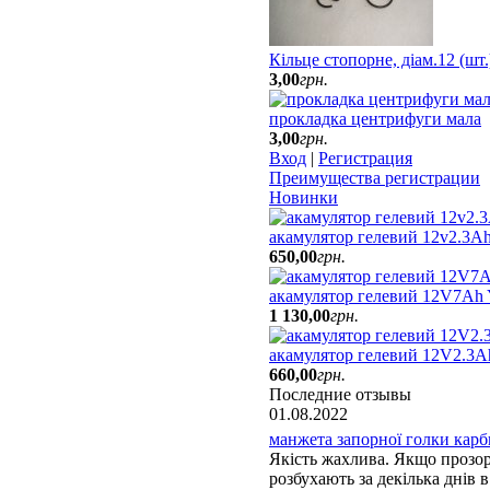
Кільце стопорне, діам.12 (шт
3
,
00
грн.
прокладка центрифуги мала
3
,
00
грн.
Вход
|
Регистрация
Преимущества регистрации
Новинки
акамулятор гелевий 12v2.3Ah
650
,
00
грн.
акамулятор гелевий 12V7A
1 130
,
00
грн.
акамулятор гелевий 12V2.3A
660
,
00
грн.
Последние отзывы
01.08.2022
манжета запорної голки карбю
Якість жахлива. Якщо прозорі
розбухають за декілька днів в 