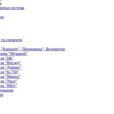
а
лопна система
ня
а
і та елементи
: "Карпати", "Верховина", Веломотор
лера "Муравей"
ла "ІЖ"
ла "Восход"
ла "Дніпро"
ла "К-750"
кла "Минск"
ла "Урал"
кла "ЯВА"
аднання
ії