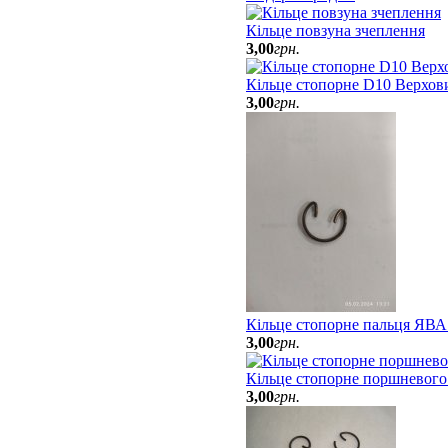
Кільце повзуна зчеплення
3
,
00
грн.
Кільце стопорне D10 Верхов
3
,
00
грн.
Кільце стопорне пальця ЯВА
3
,
00
грн.
Кільце стопорне поршневого
3
,
00
грн.