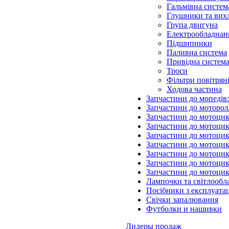
Гальмівна систем
Глушники та вих
Група двигуна
Електрообладнан
Підшипники
Паливна система
Привідна систем
Троси
Фільтри повітрян
Ходова частина
Запчастини до мопедів
Запчастини до моторол
Запчастини до мотоцик
Запчастини до мотоцик
Запчастини до мотоцик
Запчастини до мотоцик
Запчастини до мотоци
Запчастини до мотоцик
Запчастини до мотоци
Лампочки та світлообл
Посібники з експлуатац
Свічки запалювання
Футболки и нашивки
Лидеры продаж