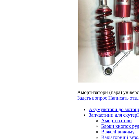
Амортизатори (пара) універ
Задать вопрос
Написать отз
Акумулятори до мотоц
Запчастини для скутерІ
Амортизатори
Блоки кнопок ру
ВажелІ вижиму
Варіаторний вузо