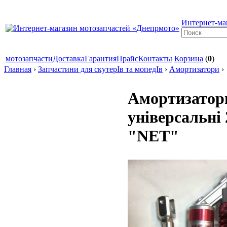
Интернет-ма
мотозапчасти
Доставка
Гарантия
Прайс
Контакты
Корзина
(
0
)
Главная
›
Запчастини для скутерІв та мопедІв
›
Амортизатори
›
Амортизатори
універсальні
"NET"