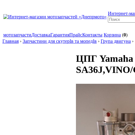
Интернет-ма
мотозапчасти
Доставка
Гарантия
Прайс
Контакты
Корзина
(
0
)
Главная
›
Запчастини для скутерІв та мопедІв
›
Група двигуна
›
ЦПГ Yamaha
SA36J,VINO/