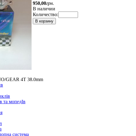
950
,
00
грн.
В наличии
Количество:
В корзину
NO/GEAR 4T 38.0mm
ыв
иклів
в та мопедІв
ля
л
а
лопна система