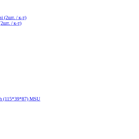
шт. / к-т)
h (115*39*87) MSU