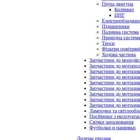
Група двигуна
Колінвал
ЦПГ
Електрообладнан
Підшипники
Паливна система
Привідна систем
Троси
Фільтри повітрян
Ходова частина
Запчастини до мопедів
Запчастини до моторол
Запчастини до мотоцик
Запчастини до мотоцик
Запчастини до мотоцик
Запчастини до мотоцик
Запчастини до мотоци
Запчастини до мотоцик
Запчастини до мотоци
Лампочки та світлообл
Посібники з експлуатац
Свічки запалювання
Футболки и нашивки
Лидеры продаж