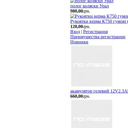
полог коляски Урал
980
,
00
грн.
Рукоятки керма К750 гумові (2
120
,
00
грн.
Вход
|
Регистрация
Преимущества регистрации
Новинки
акамулятор гелевий 12V2.3A
660
,
00
грн.