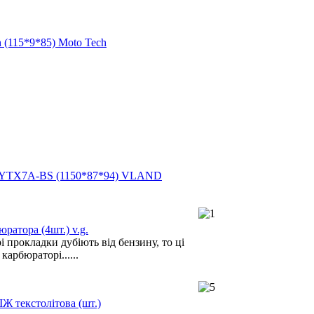
 (115*9*85) Moto Tech
h YTX7A-BS (1150*87*94) VLAND
ратора (4шт.) v.g.
 прокладки дубіють від бензину, то ці
карбюраторі......
ІЖ текстолітова (шт.)