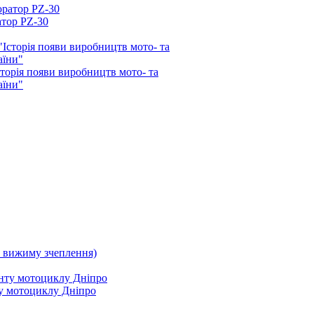
атор PZ-30
орія появи виробництв мото- та
аїни"
 вижиму зчеплення)
ту мотоциклу Дніпро