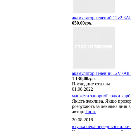
акамулятор гелевий 12v2.3Ah
650
,
00
грн.
акамулятор гелевий 12V7A
1 130
,
00
грн.
Последние отзывы
01.08.2022
манжета запорної голки карбю
Якість жахлива. Якщо прозорі
розбухають за декілька днів в 
Гость
20.08.2018
втулка пера передньої вилки 