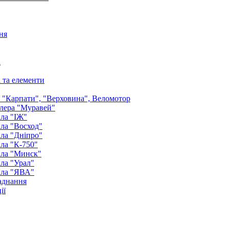
ня
а
і та елементи
: "Карпати", "Верховина", Веломотор
лера "Муравей"
ла "ІЖ"
ла "Восход"
ла "Дніпро"
ла "К-750"
кла "Минск"
ла "Урал"
кла "ЯВА"
аднання
ії