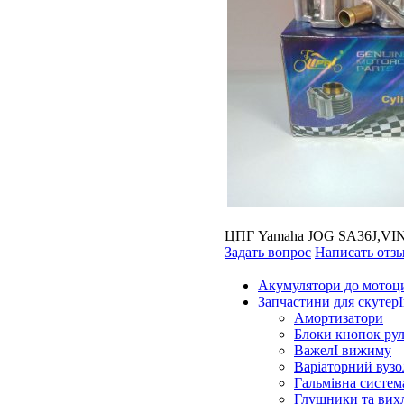
ЦПГ Yamaha JOG SA36J,VI
Задать вопрос
Написать отз
Акумулятори до мотоц
Запчастини для скутерІ
Амортизатори
Блоки кнопок ру
ВажелІ вижиму
Варіаторний вузо
Гальмівна систем
Глушники та вих