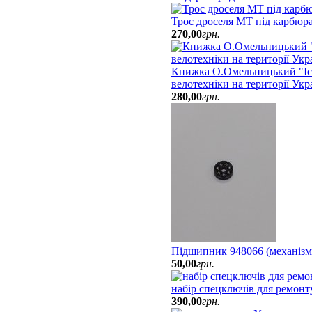
Трос дроселя МТ під карбюр
270
,
00
грн.
Книжка О.Омельницький "Іст
велотехніки на території Укр
280
,
00
грн.
Підшипник 948066 (механізм
50
,
00
грн.
набір спецключів для ремон
390
,
00
грн.