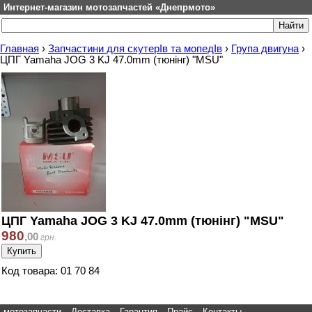
Интернет-магазин мотозапчастей «Днепрмото»
Главная
›
Запчастини для скутерІв та мопедІв
›
Група двигуна
›
ЦПГ Yamaha JOG 3 KJ 47.0mm (тюнінг) "MSU"
ЦПГ Yamaha JOG 3 KJ 47.0mm (тюнінг) "MSU"
980
,
00
грн.
Код товара: 01 70 84
мотозапчасти
Доставка
Гарантия
Прайс
Контакты