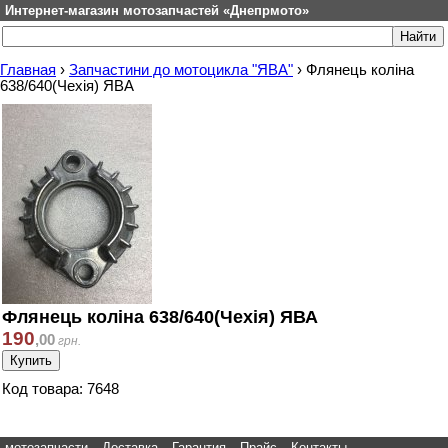
Интернет-магазин мотозапчастей «Днепрмото»
Главная
›
Запчастини до мотоцикла "ЯВА"
›
Флянець коліна
638/640(Чехія) ЯВА
Флянець коліна 638/640(Чехія) ЯВА
190
,
00
грн.
Код товара: 7648
мотозапчасти
Доставка
Гарантия
Прайс
Контакты