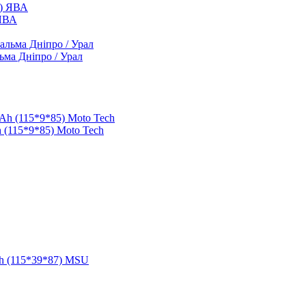
 ЯВА
ьма Дніпро / Урал
 (115*9*85) Moto Tech
h (115*39*87) MSU