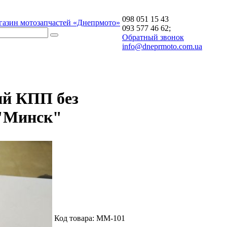
098 051 15 43
газин мотозапчастей «Днепрмото»
093 577 46 62;
Обратный звонок
info@dneprmoto.com.ua
ий КПП без
"Минск"
Код товара:
ММ-101