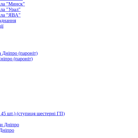
кла "Минск"
ла "Урал"
кла "ЯВА"
аднання
ії
ніпро (пароніт)
т 45 шт.) (ступиця шестерні ГП)
 Дніпро