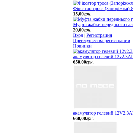
Фіксатор троса (Запоріжжя)
15
,
00
грн.
Муфта жабки переднього гал
20
,
00
грн.
Вход
|
Регистрация
Преимущества регистрации
Новинки
акамулятор гелевий 12v2.3Ah
650
,
00
грн.
акамулятор гелевий 12V2.3A
660
,
00
грн.