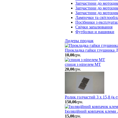
Запчастини до мотоци
Запчастини до мотоцик
Запчастини до мотоци
Лампочки та світлообл
Посібники з експлуатац
Свічки запалювання
Футболки и нашивки
Лидеры продаж
Прокладка гайки глушника Д
10
,
00
грн.
спиця з ніпелем МТ
20
,
00
грн.
Ролик голчастий 3 х 15,8 (к-
150
,
00
грн.
Ізоляційний ковпачок клеми
15
,
00
грн.