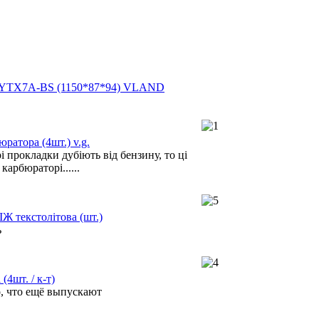
h YTX7A-BS (1150*87*94) VLAND
ратора (4шт.) v.g.
 прокладки дубіють від бензину, то ці
карбюраторі......
ІЖ текстолітова (шт.)
ь
(4шт. / к-т)
о, что ещё выпускают