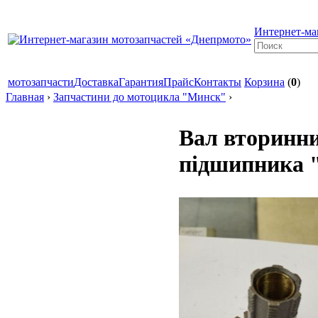
Интернет-ма
мотозапчасти
Доставка
Гарантия
Прайс
Контакты
Корзина
(
0
)
Главная
›
Запчастини до мотоцикла "Минск"
›
Вал вторинн
підшипника 