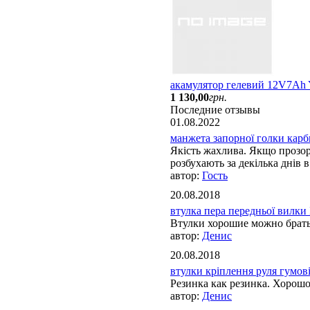
акамулятор гелевий 12V7A
1 130
,
00
грн.
Последние отзывы
01.08.2022
манжета запорної голки карбю
Якість жахлива. Якщо прозорі
розбухають за декілька днів в 
Гость
20.08.2018
втулка пера передньої вилки 
Втулки хорошие можно брат
Денис
20.08.2018
втулки кріплення руля гумові 
Резинка как резинка. Хорош
Денис