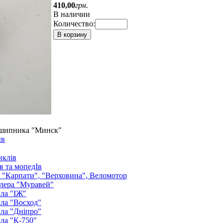
410
,
00
грн.
В наличии
Количество:
В корзину
дшипника "Минск"
ыв
иклів
в та мопедІв
: "Карпати", "Верховина", Веломотор
лера "Муравей"
ла "ІЖ"
ла "Восход"
ла "Дніпро"
ла "К-750"