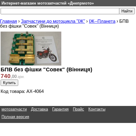
Интернет-магазин мотозапчастей «Днепрмото»
Главная
›
Запчастини до мотоцикла "ІЖ"
›
ІЖ--Планета
›
БПВ
без фішки "Совек" (Вінниця)
БПВ без фішки "Совек" (Вінниця)
740
,
00
грн.
Код товара: АХ-4064
мотозапчасти
Доставка
Гарантия
Прайс
Контакты
Полная версия