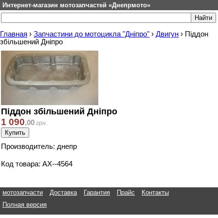
Интернет-магазин мотозапчастей «Днепрмото»
Главная
›
Запчастини до мотоцикла "Дніпро"
›
Двигун
›
Піддон
збільшений Дніпро
Піддон збільшений Дніпро
1 090
,
00
грн.
Производитель: днепр
Код товара: АХ--4564
мотозапчасти
Доставка
Гарантия
Прайс
Контакты
Полная версия