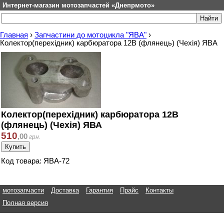
Интернет-магазин мотозапчастей «Днепрмото»
Главная
›
Запчастини до мотоцикла "ЯВА"
›
Колектор(перехідник) карбюратора 12В (флянець) (Чехія) ЯВА
Колектор(перехідник) карбюратора 12В
(флянець) (Чехія) ЯВА
510
,
00
грн.
Код товара: ЯВА-72
мотозапчасти
Доставка
Гарантия
Прайс
Контакты
Полная версия