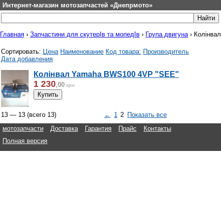
Интернет-магазин мотозапчастей «Днепрмото»
Главная
›
Запчастини для скутерІв та мопедІв
›
Група двигуна
›
Колінвал
Сортировать:
Цена
Наименование
Код товара:
Производитель
Дата добавления
Колінвал Yamaha BWS100 4VP "SEE"
1 230
,
00
грн.
13 — 13
(всего
13
)
←
1
2
Показать все
мотозапчасти
Доставка
Гарантия
Прайс
Контакты
Полная версия