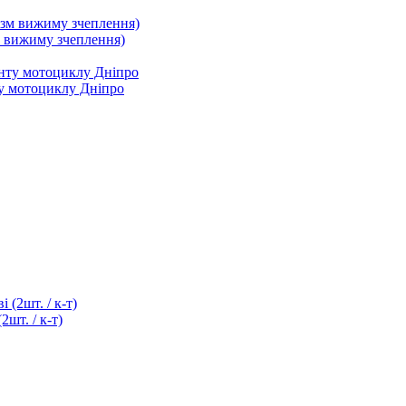
 вижиму зчеплення)
ту мотоциклу Дніпро
шт. / к-т)