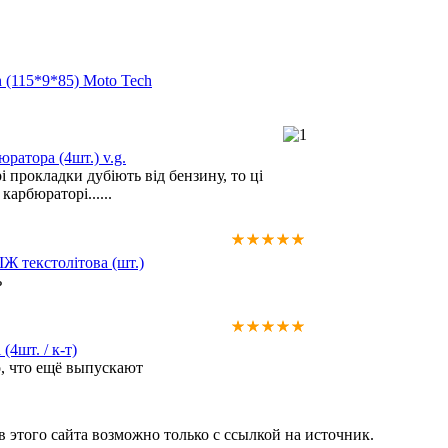
 (115*9*85) Moto Tech
ратора (4шт.) v.g.
 прокладки дубіють від бензину, то ці
карбюраторі......
ІЖ текстолітова (шт.)
ь
(4шт. / к-т)
о, что ещё выпускают
 этого сайта возможно только с ссылкой на источник.