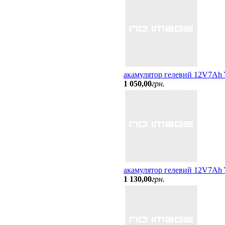
акамулятор гелевий 12V7Ah
1 050
,
00
грн.
акамулятор гелевий 12V7A
1 130
,
00
грн.