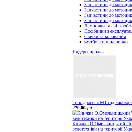
Запчастини до мотоцик
Запчастини до мотоци
Запчастини до мотоцик
Запчастини до мотоци
Лампочки та світлообл
Посібники з експлуатац
Свічки запалювання
Футболки и нашивки
Лидеры продаж
Трос дроселя МТ під карбюр
270
,
00
грн.
Книжка О.Омельницький "Іст
велотехніки на території Укр