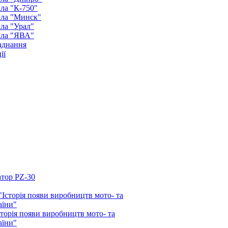
ла "К-750"
кла "Минск"
ла "Урал"
кла "ЯВА"
аднання
ії
атор PZ-30
орія появи виробництв мото- та
аїни"