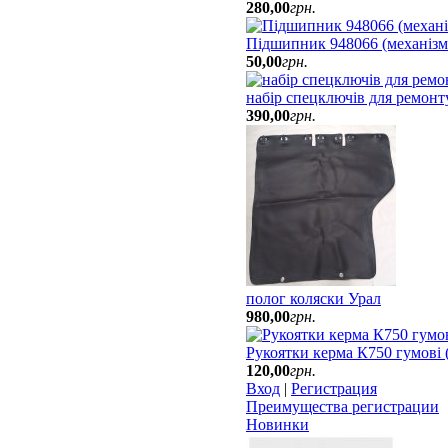
280
,
00
грн.
Підшипник 948066 (механізм
50
,
00
грн.
набір спецключів для ремон
390
,
00
грн.
полог коляски Урал
980
,
00
грн.
Рукоятки керма К750 гумові (2
120
,
00
грн.
Вход
|
Регистрация
Преимущества регистрации
Новинки