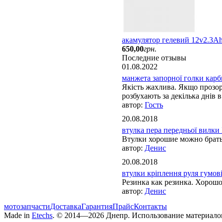
акамулятор гелевий 12v2.3Ah
650
,
00
грн.
Последние отзывы
01.08.2022
манжета запорної голки карбю
Якість жахлива. Якщо прозорі
розбухають за декілька днів в 
Гость
20.08.2018
втулка пера передньої вилки 
Втулки хорошие можно брат
Денис
20.08.2018
втулки кріплення руля гумові 
Резинка как резинка. Хорош
Денис
мотозапчасти
Доставка
Гарантия
Прайс
Контакты
Made in
Etechs
. © 2014—2026 Днепр. Использование материалов