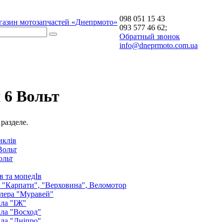
098 051 15 43
газин мотозапчастей «Днепрмото»
093 577 46 62;
Обратный звонок
info@dneprmoto.com.ua
 6 Вольт
 разделе.
иклів
Вольт
ольт
в та мопедІв
: "Карпати", "Верховина", Веломотор
лера "Муравей"
ла "ІЖ"
ла "Восход"
ла "Дніпро"