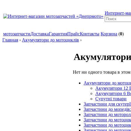
Интернет-ма
мотозапчасти
Доставка
Гарантия
Прайс
Контакты
Корзина
(
0
)
Главная
›
Акумулятори до мотоциклів
›
Акумулятори
Нет ни одного товара в этом
Акумулятори до мотоц
Акумулятори 12 
Акумулятори 6 В
Супутні товари
Запчастини для скутерІ
Запчастини до мопедів
Запчастини до моторол
Запчастини до мотоцик
Запчастини до мотоцик
Запчастини до мотоцик