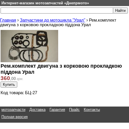
Интернет-магазин мотозапчастей «Днепрмото»
Главная
›
Запчастини до мотоцикла "Урал"
›
Рем.комплект
двигуна з корковою прокладкою піддона Урал
Рем.комплект двигуна з корковою прокладкою
піддона Урал
360
,
00
грн.
Код товара: БЦ-27
мотозапчасти
Доставка
Гарантия
Прайс
Контакты
Полная версия