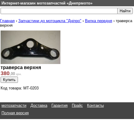
Интернет-магазин мотозапчастей «Днепрмото»
Главная
›
Запчастини до мотоцикла "Дніпро"
›
Вилка передня
›
траверса
верхня
траверса верхня
380
,
00
грн.
Код товара: МТ-0203
мотозапчасти
Доставка
Гарантия
Прайс
Контакты
Полная версия