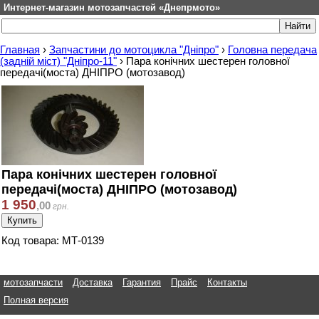
Интернет-магазин мотозапчастей «Днепрмото»
Главная
›
Запчастини до мотоцикла "Дніпро"
›
Головна передача
(задній міст) "Дніпро-11"
›
Пара конічних шестерен головної
передачі(моста) ДНІПРО (мотозавод)
Пара конічних шестерен головної
передачі(моста) ДНІПРО (мотозавод)
1 950
,
00
грн.
Код товара: МТ-0139
мотозапчасти
Доставка
Гарантия
Прайс
Контакты
Полная версия