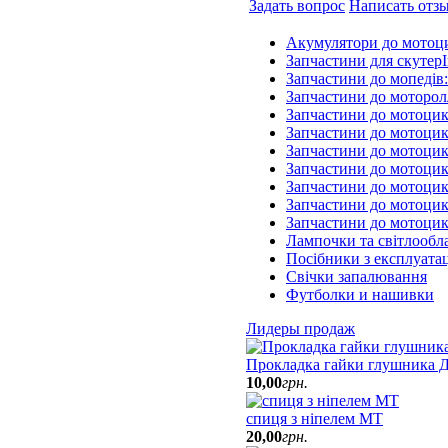
Задать вопрос
Написать отз
Акумулятори до мотоц
Запчастини для скутерІ
Запчастини до мопедів
Запчастини до моторол
Запчастини до мотоцик
Запчастини до мотоцик
Запчастини до мотоцик
Запчастини до мотоцик
Запчастини до мотоци
Запчастини до мотоцик
Запчастини до мотоци
Лампочки та світлообл
Посібники з експлуатац
Свічки запалювання
Футболки и нашивки
Лидеры продаж
Прокладка гайки глушника Д
10
,
00
грн.
спиця з ніпелем МТ
20
,
00
грн.