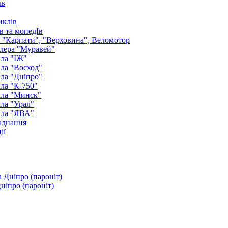
ыв
иклів
в та мопедІв
: "Карпати", "Верховина", Веломотор
лера "Муравей"
ла "ІЖ"
ла "Восход"
ла "Дніпро"
ла "К-750"
кла "Минск"
ла "Урал"
кла "ЯВА"
аднання
ії
ніпро (пароніт)