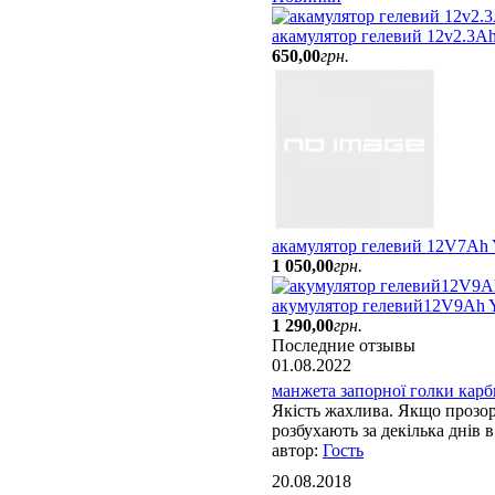
акамулятор гелевий 12v2.3Ah
650
,
00
грн.
акамулятор гелевий 12V7Ah
1 050
,
00
грн.
акумулятор гелевий12V9Ah
1 290
,
00
грн.
Последние отзывы
01.08.2022
манжета запорної голки карбю
Якість жахлива. Якщо прозорі
розбухають за декілька днів в 
Гость
20.08.2018