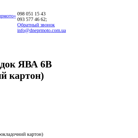
098 051 15 43
прмото»
093 577 46 62;
Обратный звонок
info@dneprmoto.com.ua
адок ЯВА 6В
й картон)
рокладочний картон)