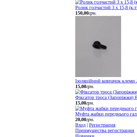
Ролик голчастий 3 х 15,8 (к-
150
,
00
грн.
Ізоляційний ковпачок клеми
15
,
00
грн.
Фіксатор троса (Запоріжжя)
15
,
00
грн.
Муфта жабки переднього гал
20
,
00
грн.
Вход
|
Регистрация
Преимущества регистрации
Новинки