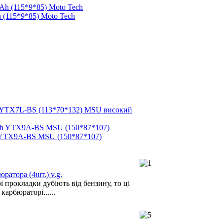
 (115*9*85) Moto Tech
 YTX7L-BS (113*70*132) MSU високий
 YTX9A-BS MSU (150*87*107)
ратора (4шт.) v.g.
 прокладки дубіють від бензину, то ці
карбюраторі......