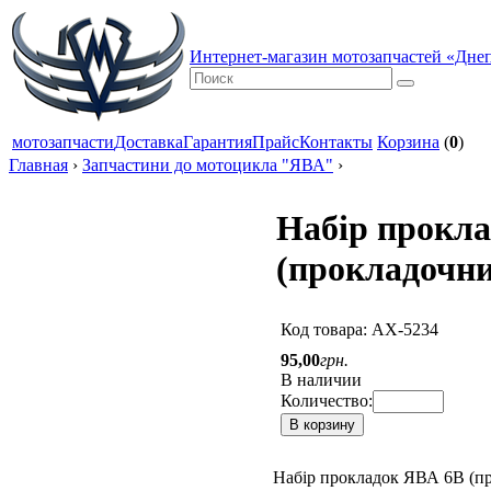
Интернет-магазин мотозапчастей «Дне
мотозапчасти
Доставка
Гарантия
Прайс
Контакты
Корзина
(
0
)
Главная
›
Запчастини до мотоцикла "ЯВА"
›
Набір прокл
(прокладочни
Код товара:
АХ-5234
95
,
00
грн.
В наличии
Количество:
В корзину
Набір прокладок ЯВА 6В (п