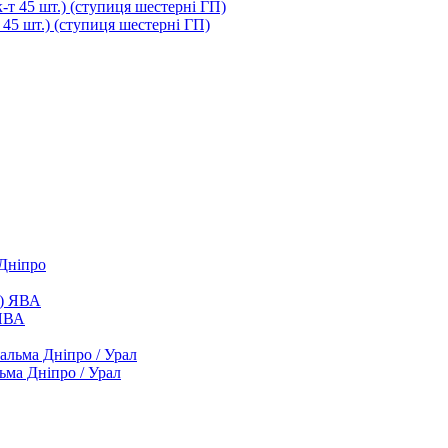
т 45 шт.) (ступиця шестерні ГП)
 Дніпро
 ЯВА
ьма Дніпро / Урал