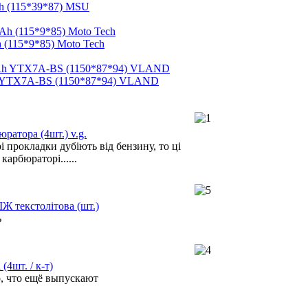
h (115*39*87) MSU
 (115*9*85) Moto Tech
h YTX7A-BS (1150*87*94) VLAND
ратора (4шт.) v.g.
 прокладки дубіють від бензину, то ці
карбюраторі......
ІЖ текстолітова (шт.)
ь
(4шт. / к-т)
о, что ещё выпускают