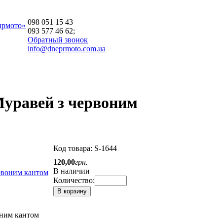
098 051 15 43
прмото»
093 577 46 62;
Обратный звонок
info@dneprmoto.com.ua
Муравей з червоним
Код товара:
S-1644
120
,
00
грн.
В наличии
Количество:
В корзину
оним кантом