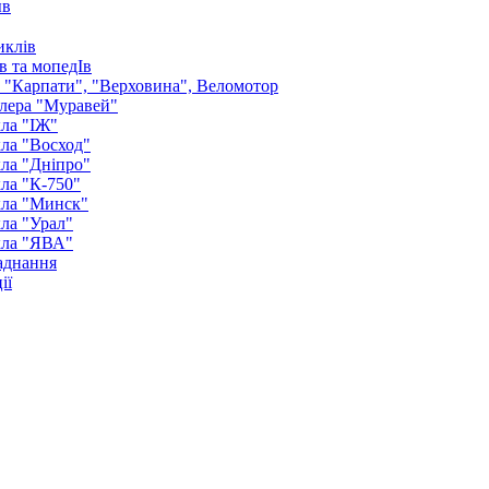
ыв
иклів
в та мопедІв
: "Карпати", "Верховина", Веломотор
лера "Муравей"
ла "ІЖ"
ла "Восход"
ла "Дніпро"
ла "К-750"
кла "Минск"
ла "Урал"
кла "ЯВА"
аднання
ії