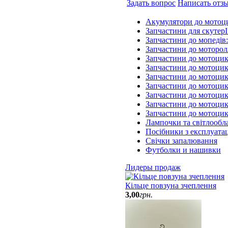
Задать вопрос
Написать отз
Акумулятори до мотоц
Запчастини для скутерІ
Запчастини до мопедів
Запчастини до моторол
Запчастини до мотоцик
Запчастини до мотоцик
Запчастини до мотоцик
Запчастини до мотоцик
Запчастини до мотоци
Запчастини до мотоцик
Запчастини до мотоци
Лампочки та світлообл
Посібники з експлуатац
Свічки запалювання
Футболки и нашивки
Лидеры продаж
Кільце повзуна зчеплення
3
,
00
грн.