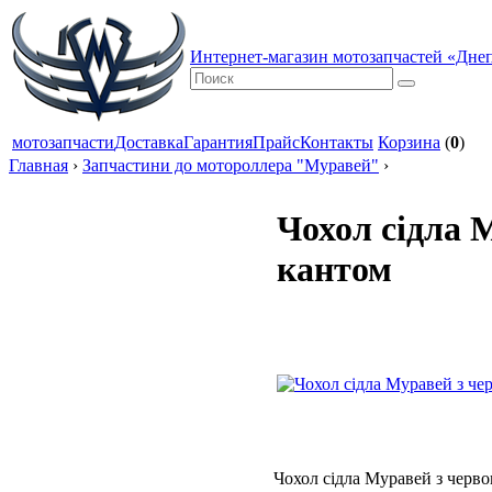
Интернет-магазин мотозапчастей «Дне
мотозапчасти
Доставка
Гарантия
Прайс
Контакты
Корзина
(
0
)
Главная
›
Запчастини до мотороллера "Муравей"
›
Чохол сідла 
кантом
Чохол сідла Муравей з черв