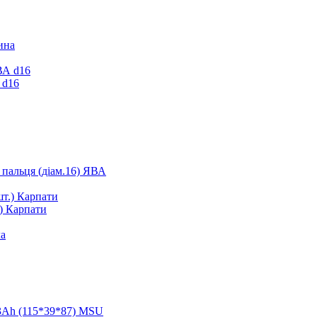
ина
 d16
 пальця (діам.16) ЯВА
.) Карпати