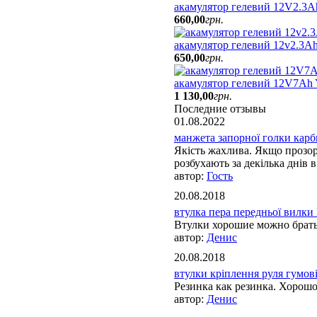
акамулятор гелевий 12V2.3A
660
,
00
грн.
акамулятор гелевий 12v2.3Ah
650
,
00
грн.
акамулятор гелевий 12V7A
1 130
,
00
грн.
Последние отзывы
01.08.2022
манжета запорної голки карбю
Якість жахлива. Якщо прозорі
розбухають за декілька днів в 
Гость
20.08.2018
втулка пера передньої вилки 
Втулки хорошие можно брат
Денис
20.08.2018
втулки кріплення руля гумові 
Резинка как резинка. Хорош
Денис