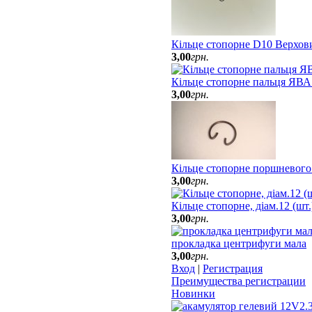
Кільце стопорне D10 Верхов
3
,
00
грн.
Кільце стопорне пальця ЯВА
3
,
00
грн.
Кільце стопорне поршневого
3
,
00
грн.
Кільце стопорне, діам.12 (шт
3
,
00
грн.
прокладка центрифуги мала
3
,
00
грн.
Вход
|
Регистрация
Преимущества регистрации
Новинки