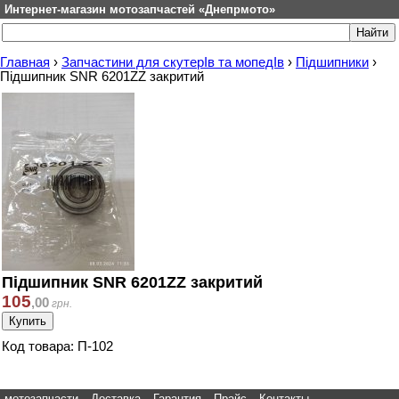
Интернет-магазин мотозапчастей «Днепрмото»
Главная
›
Запчастини для скутерІв та мопедІв
›
Підшипники
›
Підшипник SNR 6201ZZ закритий
Підшипник SNR 6201ZZ закритий
105
,
00
грн.
Код товара: П-102
мотозапчасти
Доставка
Гарантия
Прайс
Контакты