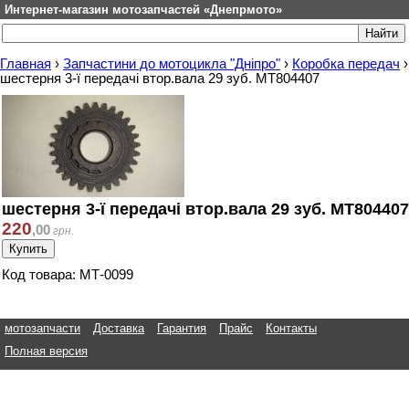
Интернет-магазин мотозапчастей «Днепрмото»
Главная
›
Запчастини до мотоцикла "Дніпро"
›
Коробка передач
›
шестерня 3-ї передачі втор.вала 29 зуб. МТ804407
шестерня 3-ї передачі втор.вала 29 зуб. МТ804407
220
,
00
грн.
Код товара: МТ-0099
мотозапчасти
Доставка
Гарантия
Прайс
Контакты
Полная версия