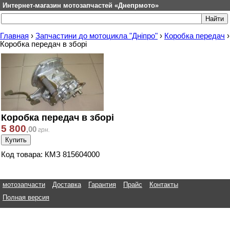
Интернет-магазин мотозапчастей «Днепрмото»
Главная
›
Запчастини до мотоцикла "Дніпро"
›
Коробка передач
›
Коробка передач в зборі
Коробка передач в зборі
5 800
,
00
грн.
Код товара: КМЗ 815604000
мотозапчасти
Доставка
Гарантия
Прайс
Контакты
Полная версия