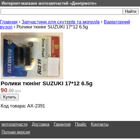
Интернет-магазин мотозапчастей «Днепрмото»
Главная
›
Запчастини для скутерІв та мопедІв
›
Варіаторний
вузол
›
Ролики тюнінг SUZUKI 17*12 6.5g
Ролики тюнінг SUZUKI 17*12 6.5g
90
,
00
грн.
Код товара: AX-2391
мотозапчасти
Доставка
Гарантия
Прайс
Контакты
Полная версия