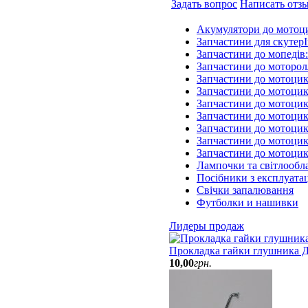
Задать вопрос
Написать отз
Акумулятори до мотоц
Запчастини для скутерІ
Запчастини до мопедів
Запчастини до моторол
Запчастини до мотоцик
Запчастини до мотоцик
Запчастини до мотоцик
Запчастини до мотоцик
Запчастини до мотоци
Запчастини до мотоцик
Запчастини до мотоци
Лампочки та світлообл
Посібники з експлуатац
Свічки запалювання
Футболки и нашивки
Лидеры продаж
Прокладка гайки глушника Д
10
,
00
грн.