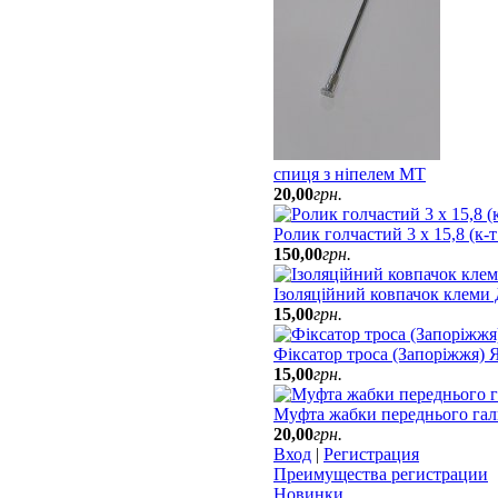
спиця з ніпелем МТ
20
,
00
грн.
Ролик голчастий 3 х 15,8 (к-
150
,
00
грн.
Ізоляційний ковпачок клеми
15
,
00
грн.
Фіксатор троса (Запоріжжя)
15
,
00
грн.
Муфта жабки переднього гал
20
,
00
грн.
Вход
|
Регистрация
Преимущества регистрации
Новинки