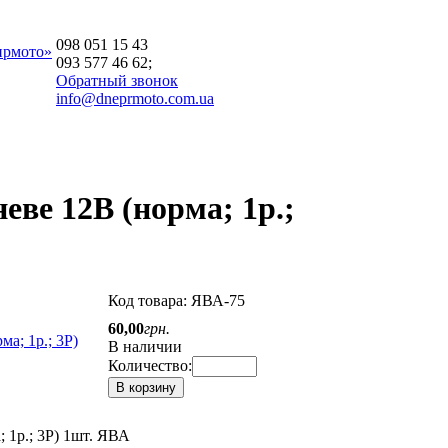
098 051 15 43
прмото»
093 577 46 62;
Обратный звонок
info@dneprmoto.com.ua
еве 12В (норма; 1р.;
Код товара:
ЯВА-75
60
,
00
грн.
В наличии
Количество:
В корзину
 1р.; 3Р) 1шт. ЯВА