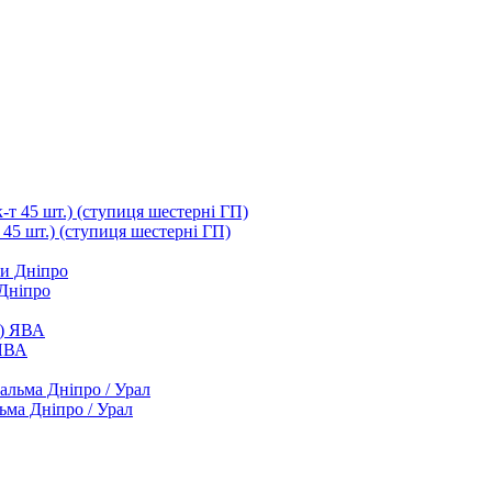
т 45 шт.) (ступиця шестерні ГП)
 Дніпро
 ЯВА
ьма Дніпро / Урал