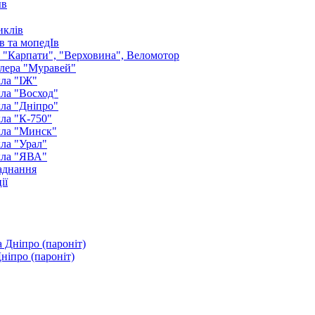
ыв
иклів
в та мопедІв
: "Карпати", "Верховина", Веломотор
лера "Муравей"
ла "ІЖ"
ла "Восход"
ла "Дніпро"
ла "К-750"
кла "Минск"
ла "Урал"
кла "ЯВА"
аднання
ії
ніпро (пароніт)