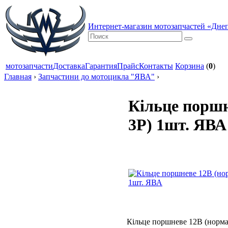
Интернет-магазин мотозапчастей «Дне
мотозапчасти
Доставка
Гарантия
Прайс
Контакты
Корзина
(
0
)
Главная
›
Запчастини до мотоцикла "ЯВА"
›
Кільце поршн
3Р) 1шт. ЯВА
Кільце поршневе 12В (норма;