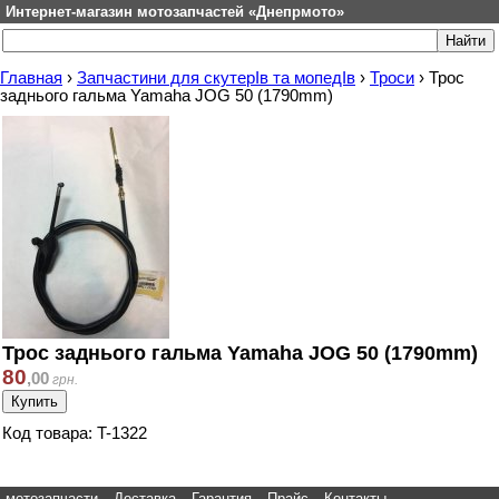
Интернет-магазин мотозапчастей «Днепрмото»
Главная
›
Запчастини для скутерІв та мопедІв
›
Троси
›
Трос
заднього гальма Yamaha JOG 50 (1790mm)
Трос заднього гальма Yamaha JOG 50 (1790mm)
80
,
00
грн.
Код товара: T-1322
мотозапчасти
Доставка
Гарантия
Прайс
Контакты