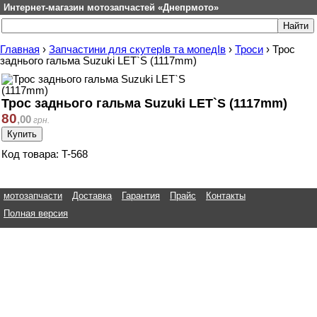
Интернет-магазин мотозапчастей «Днепрмото»
Главная
›
Запчастини для скутерІв та мопедІв
›
Троси
›
Трос
заднього гальма Suzuki LET`S (1117mm)
Трос заднього гальма Suzuki LET`S (1117mm)
80
,
00
грн.
Код товара: T-568
мотозапчасти
Доставка
Гарантия
Прайс
Контакты
Полная версия