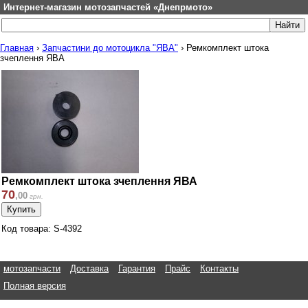
Интернет-магазин мотозапчастей «Днепрмото»
Главная
›
Запчастини до мотоцикла "ЯВА"
›
Ремкомплект штока
зчеплення ЯВА
Ремкомплект штока зчеплення ЯВА
70
,
00
грн.
Код товара: S-4392
мотозапчасти
Доставка
Гарантия
Прайс
Контакты
Полная версия