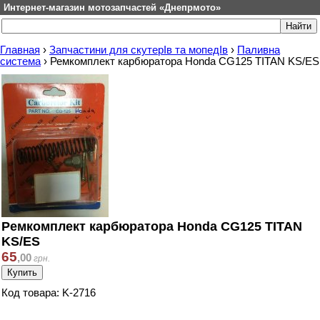
Интернет-магазин мотозапчастей «Днепрмото»
Главная
›
Запчастини для скутерІв та мопедІв
›
Паливна
система
›
Ремкомплект карбюратора Honda CG125 TITAN KS/ES
Ремкомплект карбюратора Honda CG125 TITAN
KS/ES
65
,
00
грн.
Код товара: K-2716