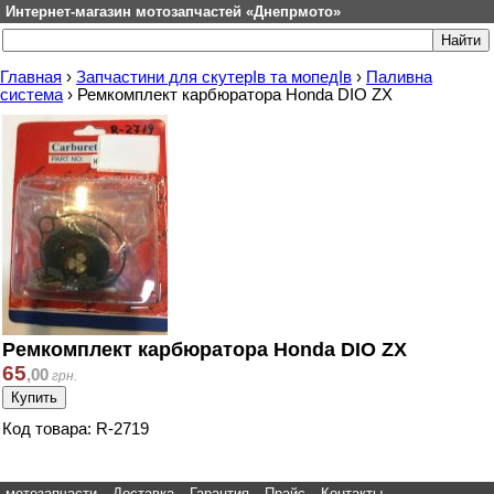
Интернет-магазин мотозапчастей «Днепрмото»
Главная
›
Запчастини для скутерІв та мопедІв
›
Паливна
система
›
Ремкомплект карбюратора Honda DIO ZX
Ремкомплект карбюратора Honda DIO ZX
65
,
00
грн.
Код товара: R-2719
мотозапчасти
Доставка
Гарантия
Прайс
Контакты